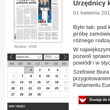
Urzędnicy 
01 kwietnia 201
Było tak: pod 
próbę zamówie
różnego rodza
Wydanie:
10105
W największym 
pozwoli sprawni
kwiecień
2015
«
»
powiódł i w sty
PN
WT
ŚR
CZ
PT
SB
ND
1
2
3
4
5
Szefowie Biura 
6
7
8
9
10
11
12
przygotowanie
13
14
15
16
17
18
19
Parlamentu Eur
20
21
22
23
24
25
26
27
28
29
30
Dostęp do tr
SPIS TREŚCI