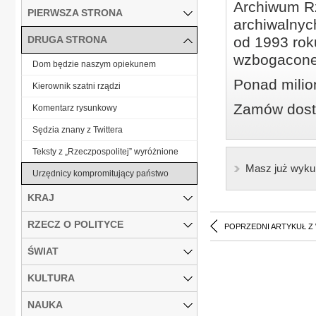
Archiwum Rz
PIERWSZA STRONA
archiwalnyc
DRUGA STRONA
od 1993 roku
wzbogacone
Dom będzie naszym opiekunem
Ponad milio
Kierownik szatni rządzi
Zamów dostę
Komentarz rysunkowy
Sędzia znany z Twittera
Teksty z „Rzeczpospolitej” wyróżnione
Masz już wyku
Urzędnicy kompromitujący państwo
KRAJ
RZECZ O POLITYCE
POPRZEDNI ARTYKUŁ Z
ŚWIAT
KULTURA
NAUKA