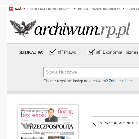
SZKOLENIA I KONFERENCJE
POZNAJ NASZE PRODUKTY
E-SKLE
Prawo
Ekonomia i biznes
SZUKAJ W:
Chcesz uzyskać dostęp do archiwum?
Zobacz ofertę
POPRZEDNI ARTYKUŁ Z