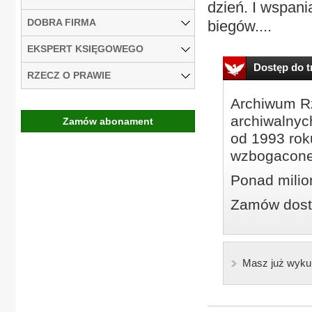
dzień. I wspan
DOBRA FIRMA
biegów....
EKSPERT KSIĘGOWEGO
Dostęp do tr
RZECZ O PRAWIE
Archiwum Rz
archiwalnyc
Zamów abonament
od 1993 roku
wzbogacone
Ponad milio
Zamów dostę
Masz już wyku