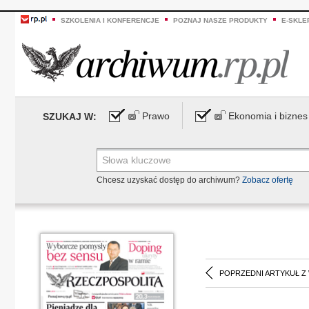
SZKOLENIA I KONFERENCJE
POZNAJ NASZE PRODUKTY
E-SKLE
Prawo
Ekonomia i biznes
SZUKAJ W:
Chcesz uzyskać dostęp do archiwum?
Zobacz ofertę
POPRZEDNI ARTYKUŁ Z