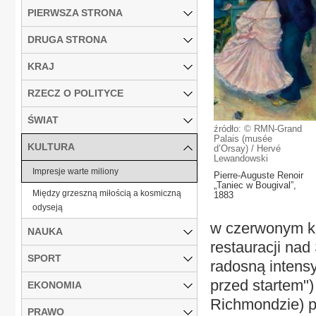
PIERWSZA STRONA
DRUGA STRONA
KRAJ
RZECZ O POLITYCE
ŚWIAT
źródło: © RMN-Grand
Palais (musée
KULTURA
d’Orsay) / Hervé
Lewandowski
Impresje warte miliony
Pierre-Auguste Renoir
„Taniec w Bougival”,
Między grzeszną miłością a kosmiczną
1883
odyseją
w czerwonym kap
NAUKA
restauracji na
SPORT
radosną intens
przed startem"
EKONOMIA
Richmondzie) p
PRAWO