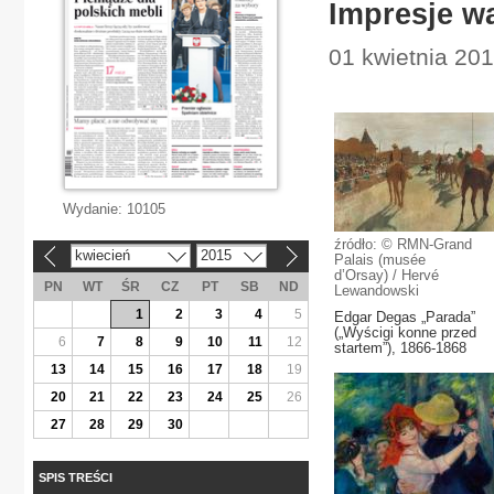
Impresje wa
01 kwietnia 201
Wydanie:
10105
źródło: © RMN-Grand
kwiecień
2015
«
»
Palais (musée
d’Orsay) / Hervé
PN
WT
ŚR
CZ
PT
SB
ND
Lewandowski
1
2
3
4
5
Edgar Degas „Parada”
(„Wyścigi konne przed
6
7
8
9
10
11
12
startem”), 1866-1868
13
14
15
16
17
18
19
20
21
22
23
24
25
26
27
28
29
30
SPIS TREŚCI