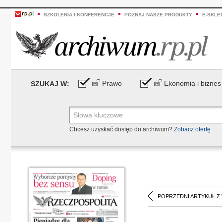
SZKOLENIA I KONFERENCJE
POZNAJ NASZE PRODUKTY
E-SKLE
Prawo
Ekonomia i biznes
SZUKAJ W:
Chcesz uzyskać dostęp do archiwum?
Zobacz ofertę
POPRZEDNI ARTYKUŁ Z