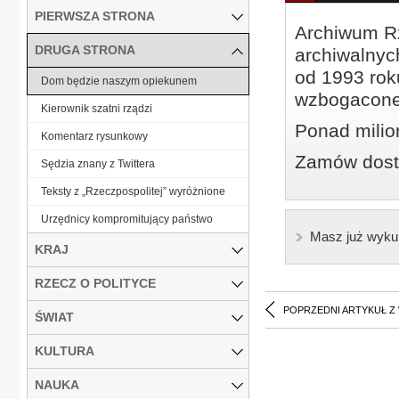
PIERWSZA STRONA
Archiwum Rz
DRUGA STRONA
archiwalnyc
od 1993 roku
Dom będzie naszym opiekunem
wzbogacone
Kierownik szatni rządzi
Ponad milio
Komentarz rysunkowy
Zamów dostę
Sędzia znany z Twittera
Teksty z „Rzeczpospolitej” wyróżnione
Urzędnicy kompromitujący państwo
Masz już wyku
KRAJ
RZECZ O POLITYCE
POPRZEDNI ARTYKUŁ Z
ŚWIAT
KULTURA
NAUKA