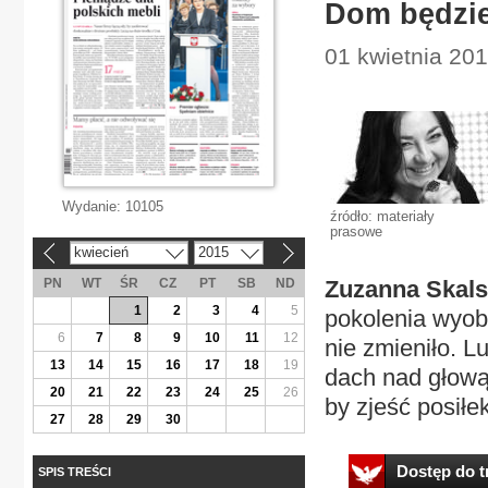
Dom będzi
01 kwietnia 201
Wydanie:
10105
źródło: materiały
prasowe
kwiecień
2015
«
»
PN
WT
ŚR
CZ
PT
SB
ND
Zuzanna Skal
1
2
3
4
5
pokolenia wyobr
6
7
8
9
10
11
12
nie zmieniło. 
13
14
15
16
17
18
19
dach nad głową,
20
21
22
23
24
25
26
by zjeść posiłek
27
28
29
30
Dostęp do tr
SPIS TREŚCI