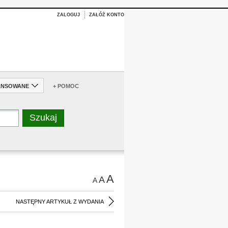
ZALOGUJ
ZAŁÓŻ KONTO
ANSOWANE
+ POMOC
A
A
A
NASTĘPNY ARTYKUŁ Z WYDANIA