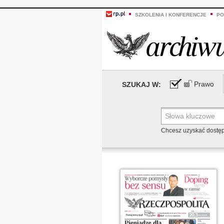
SZKOLENIA I KONFERENCJE
PO
Prawo
SZUKAJ W:
Chcesz uzyskać dostę