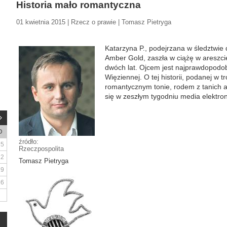
Historia mało romantyczna
01 kwietnia 2015 | Rzecz o prawie | Tomasz Pietryga
Katarzyna P., podejrzana w śledztwie
Amber Gold, zaszła w ciążę w areszc
dwóch lat. Ojcem jest najprawdopodob
Więziennej. O tej historii, podanej w 
romantycznym tonie, rodem z tanich a
się w zeszłym tygodniu media elektron
D
źródło:
5
Rzeczpospolita
12
Tomasz Pietryga
19
26