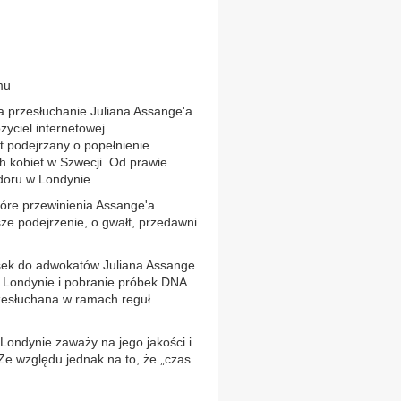
mu
 przesłuchanie Juliana Assange'a
życiel internetowej
t podejrzany o popełnienie
 kobiet w Szwecji. Od prawie
oru w Londynie.
które przewinienia Assange'a
e podejrzenie, o gwałt, przedawni
sek do adwokatów Juliana Assange
w Londynie i pobranie próbek DNA.
zesłuchana w ramach reguł
Londynie zaważy na jego jakości i
Ze względu jednak na to, że „czas