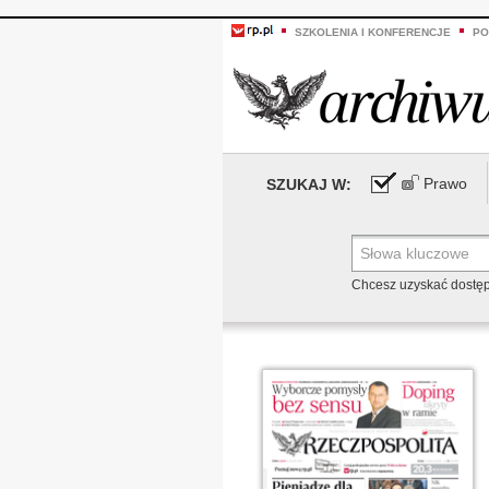
SZKOLENIA I KONFERENCJE
PO
Prawo
SZUKAJ W:
Chcesz uzyskać dostę