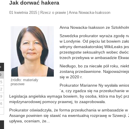
Jak dorwać hakera
01 kwietnia 2015 | Rzecz o prawie | Anna Nowacka-Isaksson
Anna Nowacka-Isaksson ze Sztokhol
Szwedzka prokurator wyraża zgodę na
w Londynie. Od pięciu lat bowiem zało
witryny demaskatorskiej WikiLeaks jes
przestępstw seksualnych wobec dwóch
trzech przebywa w ambasadzie Ekwad
Niedługo, bo za niecałe pół roku, nie
zostaną przedawnione. Najpoważniejsz
D
się w 2020 r.
źródło: materiały
5
prasowe
Prokurator Marianne Ny wysłała wnio
12
´a, czy zgadza się na przesłuchanie 
Legislacja angielska wymaga bowiem, by osoba, która ma być pr
19
międzynarodowej pomocy prawnej, to zaaprobowała.
26
Prokurator oświadczyła, że forma przesłuchania w ambasadzie w 
Assange powinien się stawić na ewentualną rozprawę w Szwecji. 
upływa, oceniam, że...