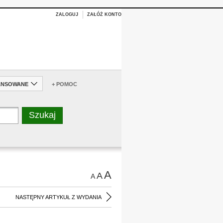
ZALOGUJ
ZAŁÓŻ KONTO
ANSOWANE
+ POMOC
A
A
A
NASTĘPNY ARTYKUŁ Z WYDANIA