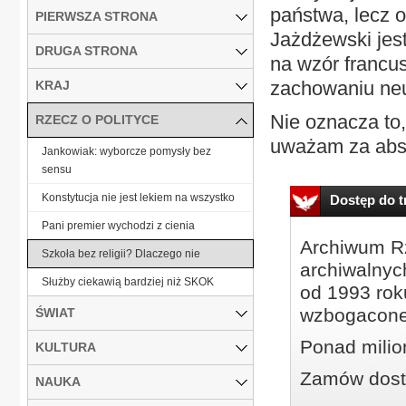
państwa, lecz o
PIERWSZA STRONA
Jażdżewski jest
DRUGA STRONA
na wzór francus
zachowaniu neu
KRAJ
Nie oznacza to,
RZECZ O POLITYCE
uważam za absu
Jankowiak: wyborcze pomysły bez
sensu
Konstytucja nie jest lekiem na wszystko
Dostęp do tr
Pani premier wychodzi z cienia
Archiwum Rz
Szkoła bez religii? Dlaczego nie
archiwalnyc
Służby ciekawią bardziej niż SKOK
od 1993 roku
wzbogacone
ŚWIAT
Ponad milio
KULTURA
Zamów dostę
NAUKA