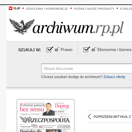
SZKOLENIA I KONFERENCJE
POZNAJ NASZE PRODUKTY
E-SKLE
Prawo
Ekonomia i biznes
SZUKAJ W:
Chcesz uzyskać dostęp do archiwum?
Zobacz ofertę
POPRZEDNI ARTYKUŁ Z