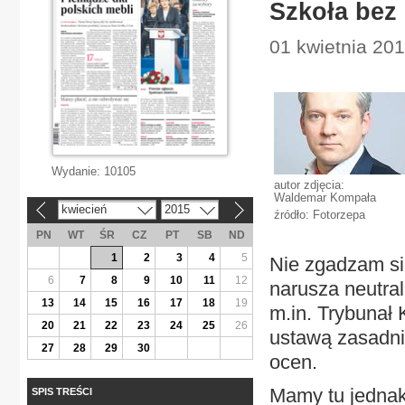
Szkoła bez 
01 kwietnia 201
Wydanie:
10105
autor zdjęcia:
Waldemar Kompała
kwiecień
2015
«
»
źródło: Fotorzepa
PN
WT
ŚR
CZ
PT
SB
ND
1
2
3
4
5
Nie zgadzam się
6
7
8
9
10
11
12
narusza neutra
13
14
15
16
17
18
19
m.in. Trybunał 
20
21
22
23
24
25
26
ustawą zasadnic
27
28
29
30
ocen.
Mamy tu jednak
SPIS TREŚCI