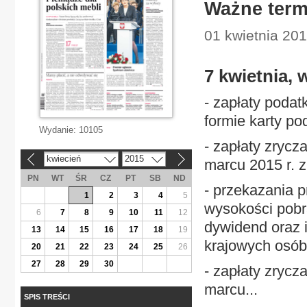
Ważne term
01 kwietnia 201
7 kwietnia, 
- zapłaty podat
formie karty po
Wydanie:
10105
- zapłaty zryc
kwiecień
2015
«
»
marcu 2015 r. 
PN
WT
ŚR
CZ
PT
SB
ND
- przekazania p
1
2
3
4
5
wysokości pob
6
7
8
9
10
11
12
dywidend oraz 
13
14
15
16
17
18
19
krajowych osó
20
21
22
23
24
25
26
27
28
29
30
- zapłaty zryc
marcu...
SPIS TREŚCI