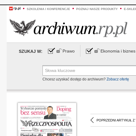
SZKOLENIA I KONFERENCJE
POZNAJ NASZE PRODUKTY
E-SKLE
Prawo
Ekonomia i biznes
SZUKAJ W:
Chcesz uzyskać dostęp do archiwum?
Zobacz ofertę
POPRZEDNI ARTYKUŁ Z