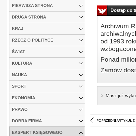
PIERWSZA STRONA
Dostęp do tr
DRUGA STRONA
Archiwum Rz
KRAJ
archiwalnyc
RZECZ O POLITYCE
od 1993 roku
wzbogacone
ŚWIAT
Ponad milio
KULTURA
Zamów dostę
NAUKA
SPORT
Masz już wyku
EKONOMIA
PRAWO
DOBRA FIRMA
POPRZEDNI ARTYKUŁ Z
EKSPERT KSIĘGOWEGO