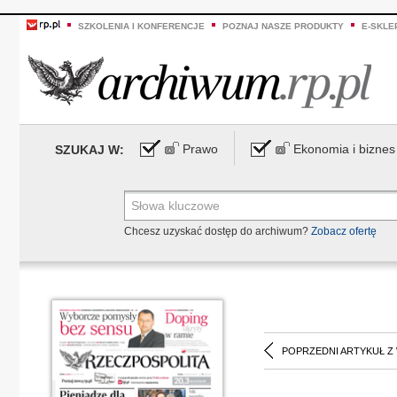
SZKOLENIA I KONFERENCJE
POZNAJ NASZE PRODUKTY
E-SKLE
Prawo
Ekonomia i biznes
SZUKAJ W:
Chcesz uzyskać dostęp do archiwum?
Zobacz ofertę
POPRZEDNI ARTYKUŁ Z