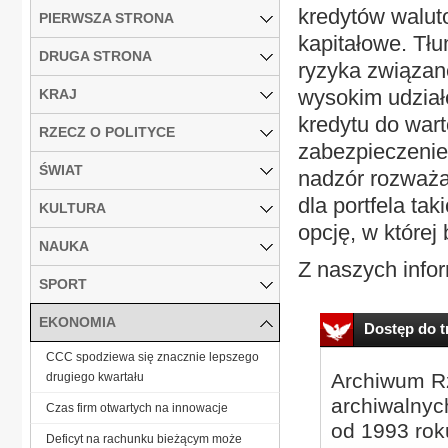
kredytów walut
PIERWSZA STRONA
kapitałowe. Tł
DRUGA STRONA
ryzyka związan
wysokim udział
KRAJ
kredytu do wart
RZECZ O POLITYCE
zabezpieczenie
ŚWIAT
nadzór rozważa
dla portfela ta
KULTURA
opcję, w której
NAUKA
Z naszych infor
SPORT
EKONOMIA
Dostęp do tr
CCC spodziewa się znacznie lepszego
Archiwum Rz
drugiego kwartału
archiwalnyc
Czas firm otwartych na innowacje
od 1993 roku
Deficyt na rachunku bieżącym może