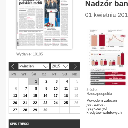
Nadzór ban
01 kwietnia 20
Wydanie:
10105
kwiecień
2015
«
»
PN
WT
ŚR
CZ
PT
SB
ND
1
2
3
4
5
6
7
8
9
10
11
12
źródło:
Rzeczpospolita
13
14
15
16
17
18
19
Powodem zaleceń
20
21
22
23
24
25
26
jest wzrost
ryzykownych
27
28
29
30
kredytów walutowych
SPIS TREŚCI