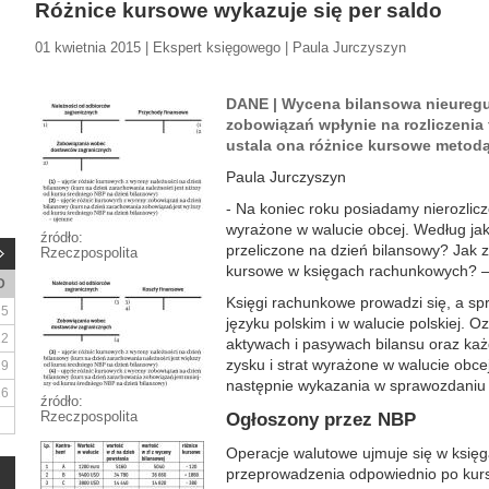
Różnice kursowe wykazuje się per saldo
01 kwietnia 2015 | Ekspert księgowego | Paula Jurczyszyn
DANE | Wycena bilansowa nieuregu
zobowiązań wpłynie na rozliczenia 
ustala ona różnice kursowe metod
Paula Jurczyszyn
- Na koniec roku posiadamy nierozlic
wyrażone w walucie obcej. Według ja
źródło:
przeliczone na dzień bilansowy? Jak 
Rzeczpospolita
kursowe w księgach rachunkowych? – 
D
Księgi rachunkowe prowadzi się, a s
5
języku polskim i w walucie polskiej. 
12
aktywach i pasywach bilansu oraz każ
zysku i strat wyrażone w walucie obce
19
następnie wykazania w sprawozdaniu 
26
źródło:
Rzeczpospolita
Ogłoszony przez NBP
Operacje walutowe ujmuje się w księ
przeprowadzenia odpowiednio po kurs