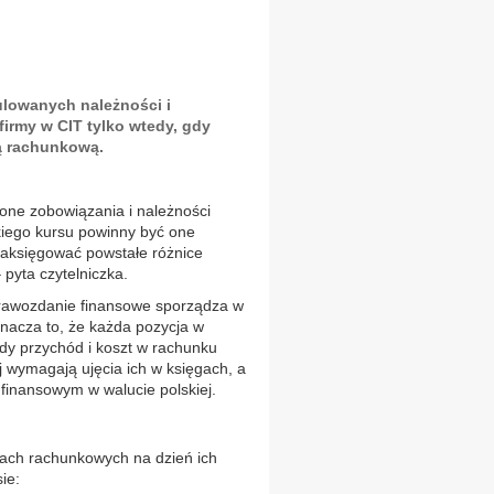
lowanych należności i
firmy w CIT tylko wtedy, gdy
ą rachunkową.
zone zobowiązania i należności
kiego kursu powinny być one
zaksięgować powstałe różnice
pyta czytelniczka.
prawozdanie finansowe sporządza w
Oznacza to, że każda pozycja w
dy przychód i koszt w rachunku
j wymagają ujęcia ich w księgach, a
finansowym w walucie polskiej.
gach rachunkowych na dzień ich
ie: