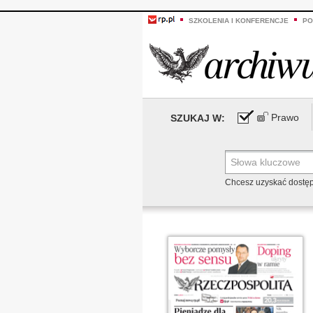
SZKOLENIA I KONFERENCJE
PO
Prawo
SZUKAJ W:
Chcesz uzyskać dostę