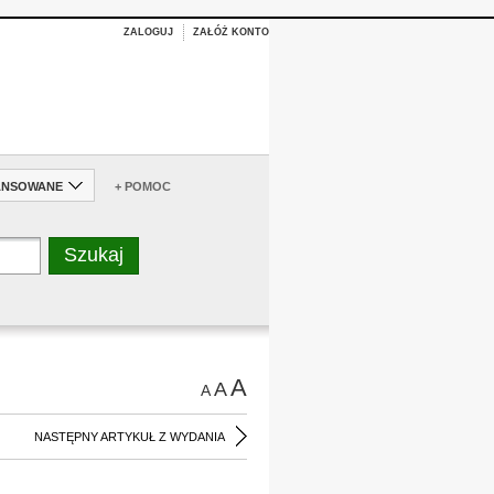
ZALOGUJ
ZAŁÓŻ KONTO
ANSOWANE
+ POMOC
A
A
A
NASTĘPNY ARTYKUŁ Z WYDANIA