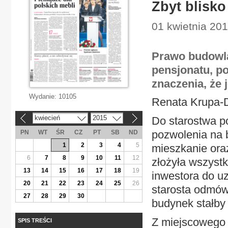
Zbyt blisk
01 kwietnia 20
Prawo budowla
pensjonatu, po
znaczenia, że 
Wydanie:
10105
Renata Krupa-
kwiecień
2015
Do starostwa p
«
»
pozwolenia na 
PN
WT
ŚR
CZ
PT
SB
ND
1
2
3
4
5
mieszkanie oraz
6
7
8
9
10
11
12
złożyła wszyst
13
14
15
16
17
18
19
inwestora do uz
20
21
22
23
24
25
26
starosta odmów
27
28
29
30
budynek stałby 
Z miejscowego 
SPIS TREŚCI