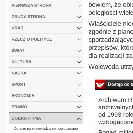
bowiem, że obi
PIERWSZA STRONA
odległości więks
DRUGA STRONA
Właściciele ni
KRAJ
zgodnie z plane
sporządzających
RZECZ O POLITYCE
przepisów, któ
ŚWIAT
dla realizacji z
KULTURA
Wojewoda utrzy
NAUKA
Dostęp do tr
SPORT
EKONOMIA
Archiwum Rz
archiwalnyc
PRAWO
od 1993 roku
DOBRA FIRMA
wzbogacone
Dotacje na wprowadzanie nowoczesnej
Ponad milio