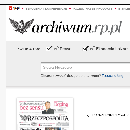
SZKOLENIA I KONFERENCJE
POZNAJ NASZE PRODUKTY
E-SKLE
Prawo
Ekonomia i biznes
SZUKAJ W:
Chcesz uzyskać dostęp do archiwum?
Zobacz ofertę
POPRZEDNI ARTYKUŁ Z