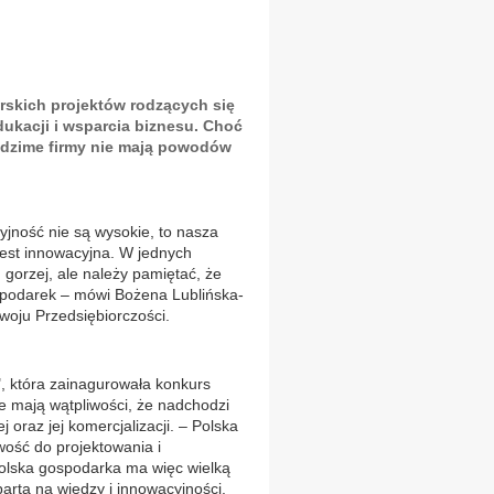
rskich projektów rodzących się
ukacji i wsparcia biznesu. Choć
 rodzime firmy nie mają powodów
yjność nie są wysokie, to nasza
jest innowacyjna. W jednych
gorzej, ale należy pamiętać, że
spodarek – mówi Bożena Lublińska-
woju Przedsiębiorczości.
", która zainagurowała konkurs
ie mają wątpliwości, że nadchodzi
 oraz jej komercjalizacji. – Polska
owość do projektowania i
Polska gospodarka ma więc wielką
artą na wiedzy i innowacyjności.