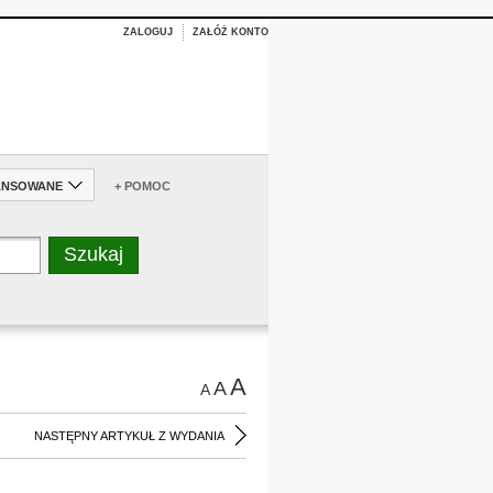
ZALOGUJ
ZAŁÓŻ KONTO
ANSOWANE
+ POMOC
A
A
A
NASTĘPNY ARTYKUŁ Z WYDANIA