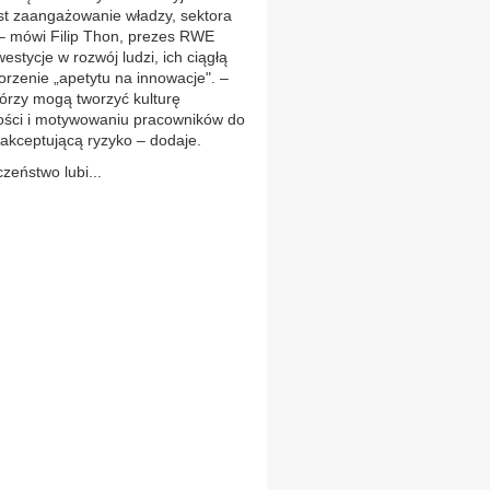
est zaangażowanie władzy, sektora
– mówi Filip Thon, prezes RWE
stycje w rozwój ludzi, ich ciągłą
orzenie „apetytu na innowacje". –
tórzy mogą tworzyć kulturę
ności i motywowaniu pracowników do
akceptującą ryzyko – dodaje.
zeństwo lubi...