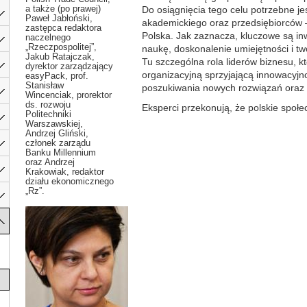
a także (po prawej)
Do osiągnięcia tego celu potrzebne j
Paweł Jabłoński,
akademickiego oraz przedsiębiorców 
zastępca redaktora
Polska. Jak zaznacza, kluczowe są inwe
naczelnego
„Rzeczpospolitej”,
naukę, doskonalenie umiejętności i tw
Jakub Ratajczak,
Tu szczególna rola liderów biznesu, k
dyrektor zarządzający
organizacyjną sprzyjającą innowacyj
easyPack, prof.
Stanisław
poszukiwania nowych rozwiązań oraz 
Wincenciak, prorektor
ds. rozwoju
Eksperci przekonują, że polskie społec
Politechniki
Warszawskiej,
Andrzej Gliński,
członek zarządu
Banku Millennium
oraz Andrzej
Krakowiak, redaktor
działu ekonomicznego
„Rz”.