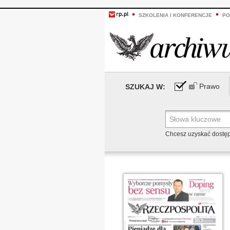
SZKOLENIA I KONFERENCJE
PO
Prawo
SZUKAJ W:
Chcesz uzyskać dostę