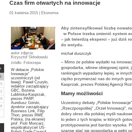
Czas firm otwartych na innowacje
01 kwietnia 2015 | Ekonomia
Aby zintensyfikować liczbę nowato
w Polsce trzeba zmienić system ed
– jak twierdzą eksperci – już dziś
do wstydu.
autor zdjęcia:
michał duszczyk
Krzysztof Skłodowski
– Mimo że polskie wydatki na innowac
źródło: Fotorzepa
gospodarka, wbrew obiegowej opinii, 
W debacie „Polskie
rankingach wypadamy lepiej, w innych 
Innowacje”
D
uczestniczyli (od
ciężko przymierzać nas do innych go
lewej): Paweł Czuryło,
5
Kasprzak, prezes Polskiej Agencji Roz
redaktor zarządzający
GBC, Bożena
12
Mamy możliwości
Lublińska-Kasprzak,
prezes PARP,
19
Uczestnicy debaty „Polskie Innowacje
Aureliusz Górski,
26
dyrektor zarządzający
„Rzeczpospolitej" „Orzeł Innowacji", n
Business Link, Filip
dobry okres dla polskiej myśli naukowej
Thon, prezes RWE
Polska, (na ekranie)
to jeden z tych krajów, w których got
prof. Piotr Moncarz,
prototypowania jest bardzo wysoka. 
współzałożyciel US-
szansę stać się gospodarką w pełni op
Polish Trade Council,