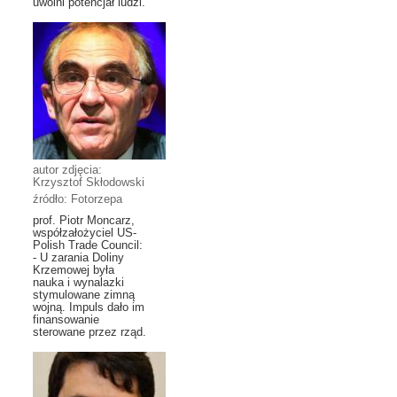
uwolni potencjał ludzi.
autor zdjęcia:
Krzysztof Skłodowski
źródło: Fotorzepa
prof. Piotr Moncarz,
współzałożyciel US-
Polish Trade Council:
- U zarania Doliny
Krzemowej była
nauka i wynalazki
stymulowane zimną
wojną. Impuls dało im
finansowanie
sterowane przez rząd.