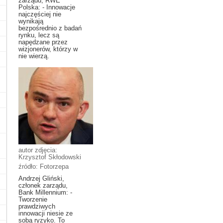
zarządu, RWE
Polska: - Innowacje
najczęściej nie
wynikają
bezpośrednio z badań
rynku, lecz są
napędzane przez
wizjonerów, którzy w
nie wierzą.
autor zdjęcia:
Krzysztof Skłodowski
źródło: Fotorzepa
Andrzej Gliński,
członek zarządu,
Bank Millennium: -
Tworzenie
prawdziwych
innowacji niesie ze
sobą ryzyko. To