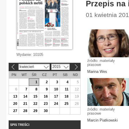
Przepis na
01 kwietnia 20
Wydanie:
10105
źródło: materiały
prasowe
kwiecień
2015
«
»
Marina Wes
PN
WT
ŚR
CZ
PT
SB
ND
1
2
3
4
5
6
7
8
9
10
11
12
13
14
15
16
17
18
19
20
21
22
23
24
25
26
źródło: materiały
27
28
29
30
prasowe
Marcin Piatkowski
SPIS TREŚCI