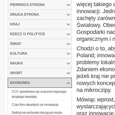
więcej takiego 
PIERWSZA STRONA
innowacji. Jedn
DRUGA STRONA
zachęty zarówno
Światowy. Obec
KRAJ
Gospodarki nad
RZECZ O POLITYCE
organicznym i 
ŚWIAT
Chodzi o to, a
KULTURA
Poland; innowa
problemy lokal
NAUKA
Zdaniem ekonom
SPORT
jeżeli kraj nie
nowych koncepcj
EKONOMIA
na mikroczipy.
CCC spodziewa się znacznie lepszego
drugiego kwartału
Mówiąc wprost,
Czas firm otwartych na innowacje
wystarczającyc
oraz innowacje
Deficyt na rachunku bieżącym może