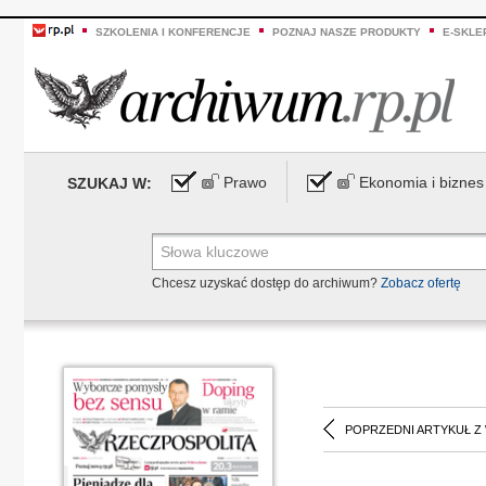
SZKOLENIA I KONFERENCJE
POZNAJ NASZE PRODUKTY
E-SKLE
Prawo
Ekonomia i biznes
SZUKAJ W:
Chcesz uzyskać dostęp do archiwum?
Zobacz ofertę
POPRZEDNI ARTYKUŁ Z