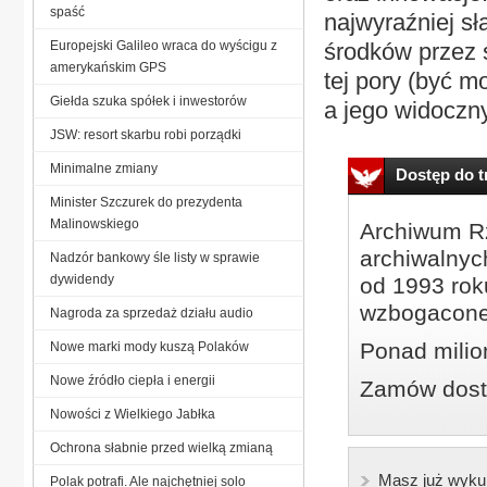
spaść
najwyraźniej s
Europejski Galileo wraca do wyścigu z
środków przez 
amerykańskim GPS
tej pory (być m
Giełda szuka spółek i inwestorów
a jego widoczny
JSW: resort skarbu robi porządki
Minimalne zmiany
Dostęp do tr
Minister Szczurek do prezydenta
Malinowskiego
Archiwum Rz
archiwalnyc
Nadzór bankowy śle listy w sprawie
dywidendy
od 1993 roku
wzbogacone
Nagroda za sprzedaż działu audio
Ponad milio
Nowe marki mody kuszą Polaków
Nowe źródło ciepła i energii
Zamów dostę
Nowości z Wielkiego Jabłka
Ochrona słabnie przed wielką zmianą
Masz już wyku
Polak potrafi. Ale najchętniej solo