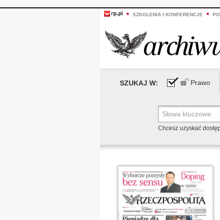
SZKOLENIA I KONFERENCJE
PO
Prawo
SZUKAJ W:
Chcesz uzyskać dostę