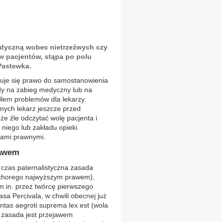
edyczną wobec nietrzeźwych czy
 pacjentów, stąpa po polu
Pastewka.
ntuje się prawo do samostanowienia
dy na zabieg medyczny lub na
dłem problemów dla lekarzy.
lnych lekarz jeszcze przed
 źle odczytać wolę pacjenta i
 niego lub zakładu opieki
ami prawnymi.
rawem
 czas paternalistyczna zasada
o chorego najwyższym prawem),
m.in. przez twórcę pierwszego
a Percivala, w chwili obecnej już
ntas aegroti suprema lex est (wola
zasada jest przejawem