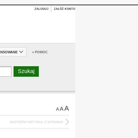
ZALOGUJ
ZAŁÓŻ KONTO
ANSOWANE
+ POMOC
A
A
A
NASTĘPNY ARTYKUŁ Z WYDANIA