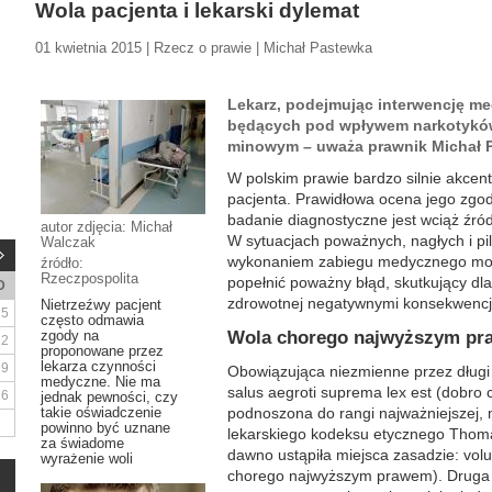
Wola pacjenta i lekarski dylemat
01 kwietnia 2015 | Rzecz o prawie | Michał Pastewka
Lekarz, podejmując interwencję m
będących pod wpływem narkotyków
minowym – uważa prawnik Michał 
W
polskim prawie bardzo silnie akce
pacjenta. Prawidłowa ocena jego zgo
badanie diagnostyczne jest wciąż źró
autor zdjęcia: Michał
W sytuacjach poważnych, nagłych i pi
Walczak
wykonaniem zabiegu medycznego może
źródło:
Rzeczpospolita
popełnić poważny błąd, skutkujący dla
D
zdrowotnej negatywnymi konsekwencj
Nietrzeźwy pacjent
5
często odmawia
zgody na
Wola chorego najwyższym p
12
proponowane przez
lekarza czynności
19
Obowiązująca niezmienne przez długi
medyczne. Nie ma
salus aegroti suprema lex est (dobr
26
jednak pewności, czy
takie oświadczenie
podnoszona do rangi najważniejszej, 
powinno być uznane
lekarskiego kodeksu etycznego Thomas
za świadome
dawno ustąpiła miejsca zasadzie: volu
wyrażenie woli
chorego najwyższym prawem). Druga 