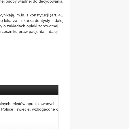
nej osoby władnej do decydowania
ikają, m.in. z konstytucji (art. 41
ie lekarza i lekarza dentysty – dalej:
wy o zakładach opieki zdrowotnej
 rzeczniku praw pacjenta – dalej
alnych tekstów opublikowanych
 Polsce i świecie, wzbogacone o