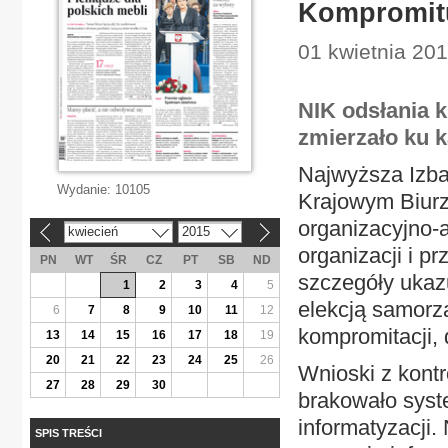
Kompromitu
01 kwietnia 201
NIK odsłania 
zmierzało ku k
Najwyższa Izba 
Wydanie:
10105
Krajowym Biurz
organizacyjno-a
kwiecień
2015
«
»
organizacji i 
PN
WT
ŚR
CZ
PT
SB
ND
szczegóły ukaz
1
2
3
4
5
elekcją samorzą
6
7
8
9
10
11
12
kompromitacji, 
13
14
15
16
17
18
19
20
21
22
23
24
25
26
Wnioski z kontr
27
28
29
30
brakowało syst
informatyzacji.
SPIS TREŚCI