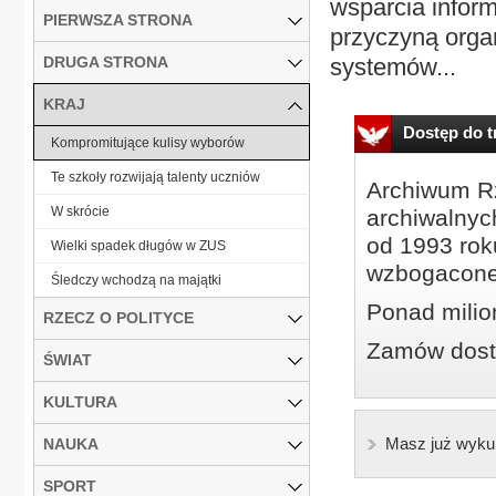
wsparcia infor
PIERWSZA STRONA
przyczyną orga
DRUGA STRONA
systemów...
KRAJ
Dostęp do tr
Kompromitujące kulisy wyborów
Te szkoły rozwijają talenty uczniów
Archiwum Rz
W skrócie
archiwalnyc
od 1993 roku
Wielki spadek długów w ZUS
wzbogacone
Śledczy wchodzą na majątki
Ponad milio
RZECZ O POLITYCE
Zamów dostę
ŚWIAT
KULTURA
Masz już wyku
NAUKA
SPORT