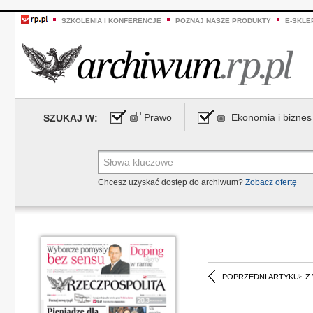
SZKOLENIA I KONFERENCJE
POZNAJ NASZE PRODUKTY
E-SKLE
Prawo
Ekonomia i biznes
SZUKAJ W:
Chcesz uzyskać dostęp do archiwum?
Zobacz ofertę
POPRZEDNI ARTYKUŁ Z