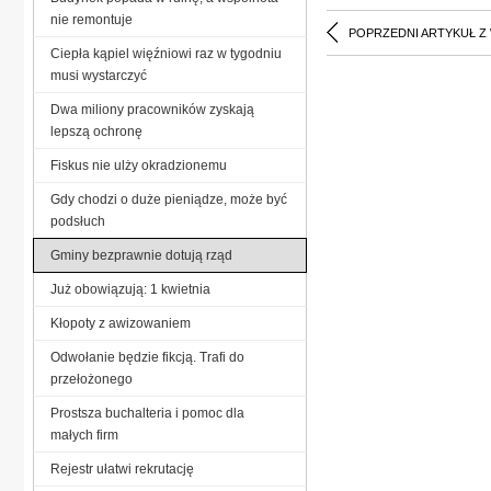
nie remontuje
POPRZEDNI ARTYKUŁ Z
Ciepła kąpiel więźniowi raz w tygodniu
musi wystarczyć
Dwa miliony pracowników zyskają
lepszą ochronę
Fiskus nie ulży okradzionemu
Gdy chodzi o duże pieniądze, może być
podsłuch
Gminy bezprawnie dotują rząd
Już obowiązują: 1 kwietnia
Kłopoty z awizowaniem
Odwołanie będzie fikcją. Trafi do
przełożonego
Prostsza buchalteria i pomoc dla
małych firm
Rejestr ułatwi rekrutację