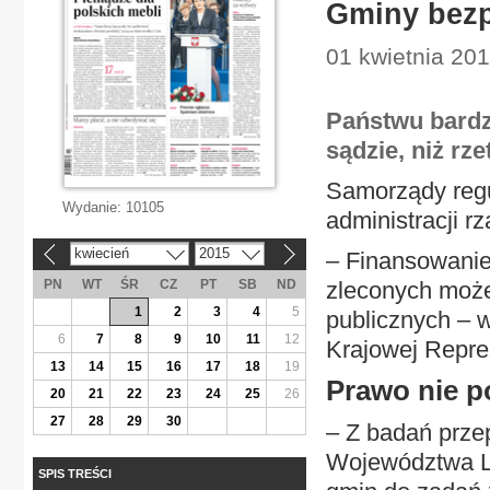
Gminy bezp
01 kwietnia 201
Państwu bardz
sądzie, niż rze
Samorządy regu
Wydanie:
10105
administracji r
kwiecień
2015
– Finansowani
«
»
PN
WT
ŚR
CZ
PT
SB
ND
zleconych może
1
2
3
4
5
publicznych – 
6
7
8
9
10
11
12
Krajowej Repre
13
14
15
16
17
18
19
Prawo nie p
20
21
22
23
24
25
26
27
28
29
30
– Z badań prze
Województwa Lu
SPIS TREŚCI