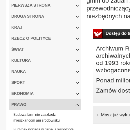
gmin do zadań 
PIERWSZA STRONA
przewodniczący
niezbędnych na.
DRUGA STRONA
KRAJ
Dostęp do tr
RZECZ O POLITYCE
Archiwum Rz
ŚWIAT
archiwalnyc
KULTURA
od 1993 roku
wzbogacone
NAUKA
Ponad milio
SPORT
Zamów dostę
EKONOMIA
PRAWO
Masz już wyku
Budowa farm nie zaszkodzi
mieszkańcom ani środowisku
Budynek popada w ruinę, a wspólnota