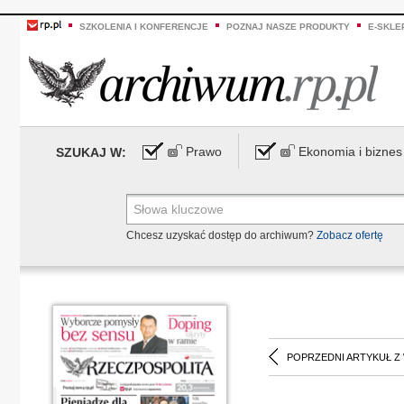
SZKOLENIA I KONFERENCJE
POZNAJ NASZE PRODUKTY
E-SKLE
Prawo
Ekonomia i biznes
SZUKAJ W:
Chcesz uzyskać dostęp do archiwum?
Zobacz ofertę
POPRZEDNI ARTYKUŁ Z