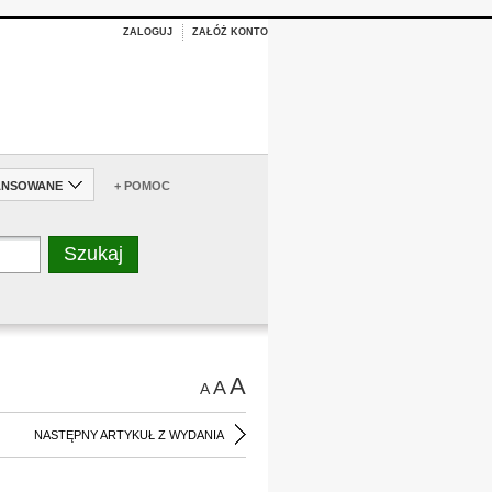
ZALOGUJ
ZAŁÓŻ KONTO
ANSOWANE
+ POMOC
A
A
A
NASTĘPNY ARTYKUŁ Z WYDANIA