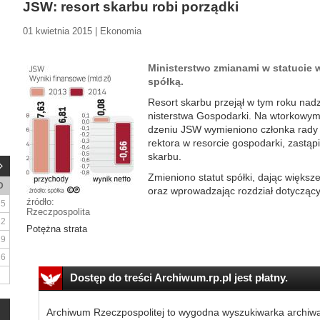
JSW: resort skarbu robi porządki
01 kwietnia 2015 | Ekonomia
Ministerstwo zmia­nami w sta­tu­cie 
spół­ką.
Re­sort skar­bu prze­jął w tym ro­ku nad­
ni­ster­stwa Go­spo­dar­ki. Na wtor­ko­w
dze­niu JSW wy­mie­nio­no człon­ka ra­dy
rek­to­ra w re­sor­cie go­spo­dar­ki, zastąp
skar­bu.
Zmie­nio­no sta­tut spół­ki, da­jąc więk­sz
D
oraz wpro­wa­dza­jąc roz­dział do­ty­czą­cy 
źródło:
5
Rzeczpospolita
12
Potężna strata
19
26
Dostęp do treści Archiwum.rp.pl jest płatny.
Archiwum Rzeczpospolitej to wygodna wyszukiwarka archiw