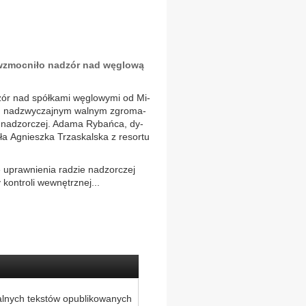
wzmoc­niło nad­zór nad wę­glo­wą
zór nad spół­ka­mi wę­glo­wy­mi od Mi­
ym nad­zwy­czaj­nym wal­nym zgro­ma­
 nad­zor­czej. Ada­ma Ry­bań­ca, dy­
iła Agniesz­ka Trza­skal­ska z re­sor­tu
e upraw­nie­nia ra­dzie nad­zor­czej
kon­tro­li we­wnętrz­nej...
alnych tekstów opublikowanych