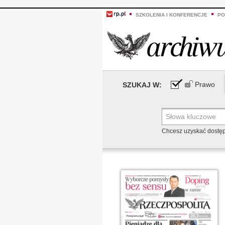
SZKOLENIA I KONFERENCJE
PO
Prawo
SZUKAJ W:
Chcesz uzyskać dostę