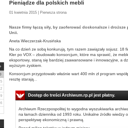
Pieniądze dla polskich mebli
01 kwietnia 2015 | Pierwsza strona
Nasze firmy łączą siły, by zaoferować doskonalsze i droższe 
Unii.
Aneta Wieczerzak-Krusińska
Na co dzień ze sobą konkurują, tym razem zawiązały sojusz. 18 
Kler po VOX – zbudowało konsorcjum, które ma sprawić, że mebl
eksportowy, staną się bardziej zaawansowane i innowacyjne, a d
wyższym zyskiem.
Konsorcjum przygotowało właśnie wart 400 mln zł program współp
D
resztę starają...
5
12
Dostęp do treści Archiwum.rp.pl jest płatny.
19
26
Archiwum Rzeczpospolitej to wygodna wyszukiwarka archiw
na łamach dziennika od 1993 roku. Unikalne źródło wiedzy o
perspektywę ekonomiczną i prawną.