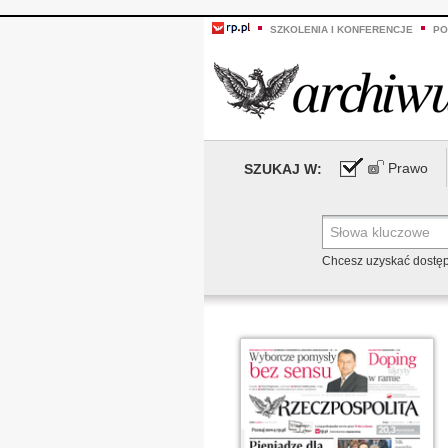
SZKOLENIA I KONFERENCJE
PO
Prawo
SZUKAJ W:
Chcesz uzyskać dostę