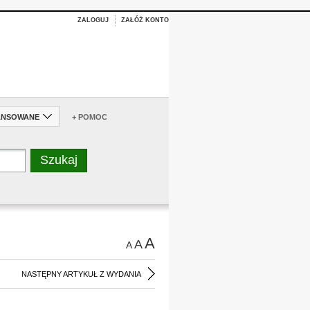
ZALOGUJ
ZAŁÓŻ KONTO
ANSOWANE
+ POMOC
A
A
A
NASTĘPNY ARTYKUŁ Z WYDANIA