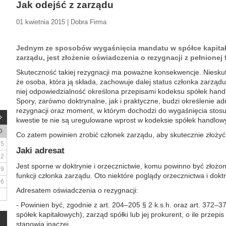
Jak odejść z zarządu
01 kwietnia 2015 | Dobra Firma
Jednym ze sposobów wygaśnięcia mandatu w spółce kapitałow
zarządu, jest złożenie oświadczenia o rezygnacji z pełnionej 
Skuteczność takiej rezygnacji ma poważne konsekwencje. Nieskut
że osoba, która ją składa, zachowuje dalej status członka zarządu
niej odpowiedzialność określona przepisami kodeksu spółek hand
Spory, zarówno doktrynalne, jak i praktyczne, budzi określenie ad
rezygnacji oraz moment, w którym dochodzi do wygaśnięcia stos
kwestie te nie są uregulowane wprost w kodeksie spółek handlow
D
Co zatem powinien zrobić członek zarządu, aby skutecznie złoży
5
Jaki adresat
12
Jest sporne w doktrynie i orzecznictwie, komu powinno być złożo
19
funkcji członka zarządu. Oto niektóre poglądy orzecznictwa i dokt
26
Adresatem oświadczenia o rezygnacji:
- Powinien być, zgodnie z art. 204–205 § 2 k.s.h. oraz art. 372–37
spółek kapitałowych), zarząd spółki lub jej prokurent, o ile przep
stanowią inaczej.