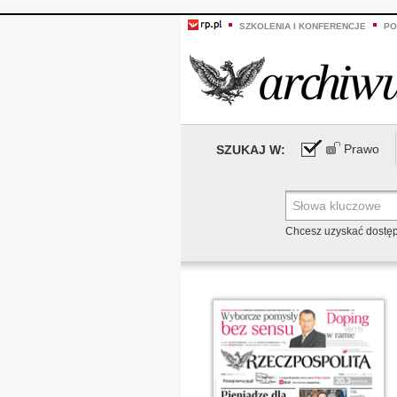
SZKOLENIA I KONFERENCJE
PO
Prawo
SZUKAJ W:
Chcesz uzyskać dostę