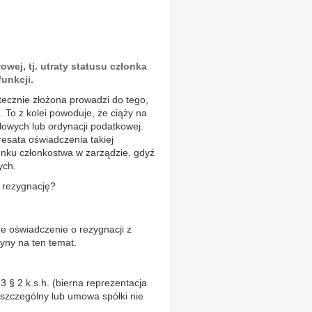
ej, tj. utraty statusu członka
funkcji.
ecznie złożona prowadzi do tego,
. To z kolei powoduje, że ciąży na
lowych lub ordynacji podatkowej.
resata oświadczenia takiej
unku członkostwa w zarządzie, gdyż
ych.
ć rezygnację?
ne oświadczenie o rezygnacji z
ryny na ten temat.
3 § 2 k.s.h. (bierna reprezentacja
is szczególny lub umowa spółki nie