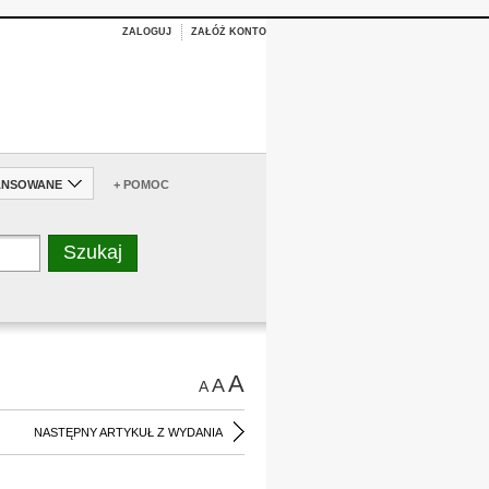
ZALOGUJ
ZAŁÓŻ KONTO
ANSOWANE
+ POMOC
A
A
A
NASTĘPNY ARTYKUŁ Z WYDANIA