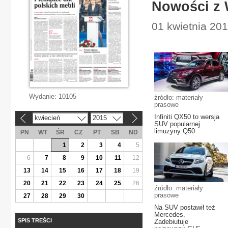
Nowości z 
01 kwietnia 20
Wydanie:
10105
źródło: materiały
prasowe
Infiniti QX50 to wersja
kwiecień
2015
«
»
SUV popularnej
limuzyny Q50
PN
WT
ŚR
CZ
PT
SB
ND
1
2
3
4
5
6
7
8
9
10
11
12
13
14
15
16
17
18
19
20
21
22
23
24
25
26
źródło: materiały
prasowe
27
28
29
30
Na SUV postawił też
Mercedes.
SPIS TREŚCI
Zadebiutuje