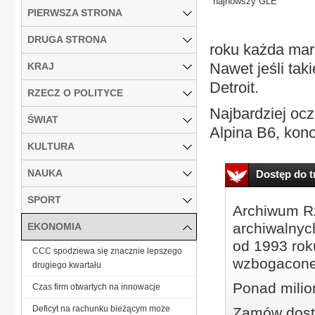
najnowszy GLE
PIERWSZA STRONA
DRUGA STRONA
roku każda mar
Nawet jeśli tak
KRAJ
Detroit.
RZECZ O POLITYCE
Najbardziej oc
ŚWIAT
Alpina B6, konc
KULTURA
NAUKA
Dostęp do tr
SPORT
Archiwum Rz
archiwalnyc
EKONOMIA
od 1993 roku
CCC spodziewa się znacznie lepszego
wzbogacone
drugiego kwartału
Ponad milio
Czas firm otwartych na innowacje
Deficyt na rachunku bieżącym może
Zamów dostę