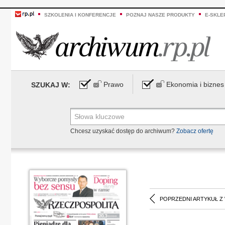
SZKOLENIA I KONFERENCJE
POZNAJ NASZE PRODUKTY
E-SKLE
Prawo
Ekonomia i biznes
SZUKAJ W:
Chcesz uzyskać dostęp do archiwum?
Zobacz ofertę
POPRZEDNI ARTYKUŁ Z