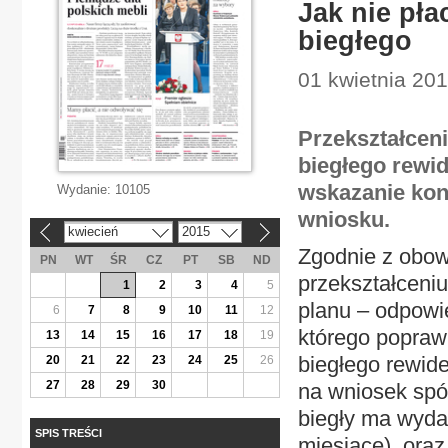
Jak nie pła
biegłego
01 kwietnia 201
Przekształceni
biegłego rewi
wskazanie kon
Wydanie:
10105
wniosku.
kwiecień
2015
«
»
Zgodnie z obow
PN
WT
ŚR
CZ
PT
SB
ND
przekształceniu
1
2
3
4
5
planu – odpowie
6
7
8
9
10
11
12
którego popraw
13
14
15
16
17
18
19
biegłego rewid
20
21
22
23
24
25
26
27
28
29
30
na wniosek spół
biegły ma wyda
SPIS TREŚCI
miesiące), ora