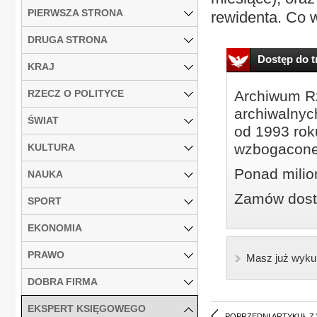
PIERWSZA STRONA
rewidenta. Co 
DRUGA STRONA
Dostęp do tr
KRAJ
RZECZ O POLITYCE
Archiwum Rz
archiwalnyc
ŚWIAT
od 1993 roku
wzbogacone
KULTURA
Ponad milio
NAUKA
Zamów dostę
SPORT
EKONOMIA
PRAWO
Masz już wyku
DOBRA FIRMA
EKSPERT KSIĘGOWEGO
POPRZEDNI ARTYKUŁ Z