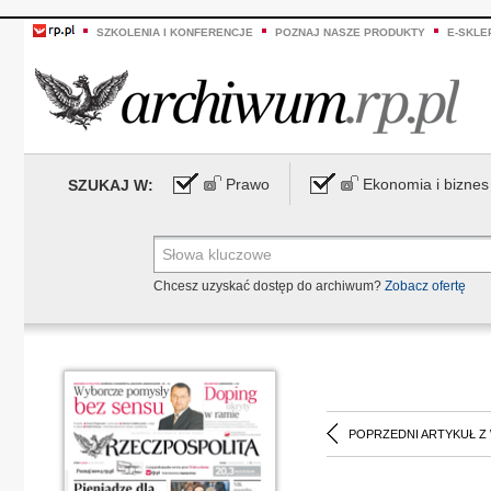
SZKOLENIA I KONFERENCJE
POZNAJ NASZE PRODUKTY
E-SKLE
Prawo
Ekonomia i biznes
SZUKAJ W:
Chcesz uzyskać dostęp do archiwum?
Zobacz ofertę
POPRZEDNI ARTYKUŁ Z