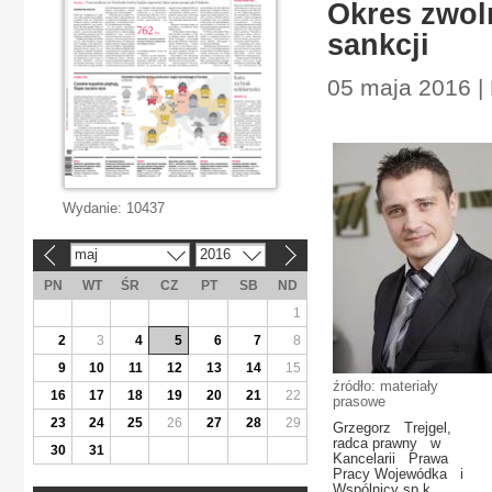
Okres zwoln
sankcji
05 maja 2016 |
Wydanie:
10437
maj
2016
«
»
PN
WT
ŚR
CZ
PT
SB
ND
1
2
3
4
5
6
7
8
9
10
11
12
13
14
15
źródło: materiały
16
17
18
19
20
21
22
prasowe
23
24
25
26
27
28
29
Grzegorz Trejgel,
radca prawny w
30
31
Kancelarii Prawa
Pracy Wojewódka i
Wspólnicy sp.k.