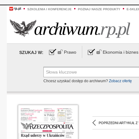
SZKOLENIA I KONFERENCJE
POZNAJ NASZE PRODUKTY
E-SKLE
Prawo
Ekonomia i biznes
SZUKAJ W:
Chcesz uzyskać dostęp do archiwum?
Zobacz ofertę
POPRZEDNI ARTYKUŁ Z