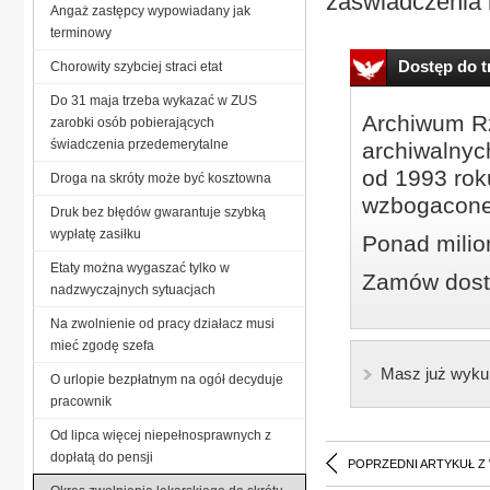
zaświadczenia l
Angaż zastępcy wypowiadany jak
terminowy
Dostęp do tr
Chorowity szybciej straci etat
Do 31 maja trzeba wykazać w ZUS
Archiwum Rz
zarobki osób pobierających
świadczenia przedemerytalne
archiwalnyc
od 1993 roku
Droga na skróty może być kosztowna
wzbogacone
Druk bez błędów gwarantuje szybką
wypłatę zasiłku
Ponad milio
Etaty można wygaszać tylko w
Zamów dostę
nadzwyczajnych sytuacjach
Na zwolnienie od pracy działacz musi
mieć zgodę szefa
Masz już wyku
O urlopie bezpłatnym na ogół decyduje
pracownik
Od lipca więcej niepełnosprawnych z
dopłatą do pensji
POPRZEDNI ARTYKUŁ Z