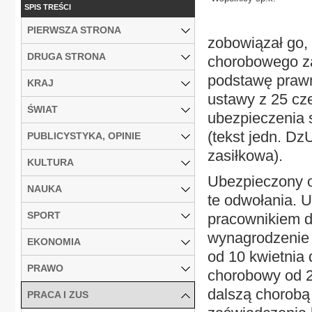
SPIS TREŚCI
PIERWSZA STRONA
zobowiązał go, 
DRUGA STRONA
chorobowego za
podstawę prawn
KRAJ
ustawy z 25 cz
ŚWIAT
ubezpieczenia 
(tekst jedn. Dz
PUBLICYSTYKA, OPINIE
zasiłkowa).
KULTURA
Ubezpieczony od
NAUKA
te odwołania. U
SPORT
pracownikiem 
wynagrodzenie 
EKONOMIA
od 10 kwietnia 
PRAWO
chorobowy od 2
dalszą chorobą 
PRACA I ZUS