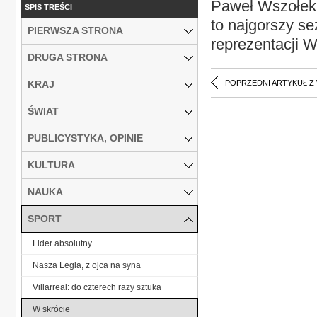
Paweł Wszołek, 
SPIS TREŚCI
to najgorszy se
PIERWSZA STRONA
reprezentacji W
DRUGA STRONA
KRAJ
POPRZEDNI ARTYKUŁ Z
ŚWIAT
PUBLICYSTYKA, OPINIE
KULTURA
NAUKA
SPORT
Lider absolutny
Nasza Legia, z ojca na syna
Villarreal: do czterech razy sztuka
W skrócie