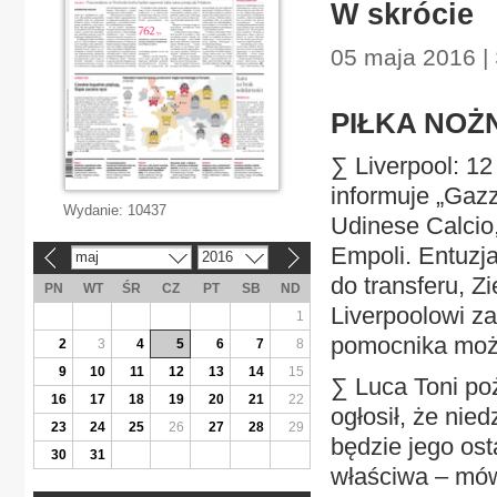
W skrócie
05 maja 2016 | 
PIŁKA NOŻ
∑ Liverpool: 12
informuje „Gazz
Wydanie:
10437
Udinese Calcio
Empoli. Entuzja
maj
2016
«
»
do transferu, Z
PN
WT
ŚR
CZ
PT
SB
ND
Liverpoolowi za
1
pomocnika moż
2
3
4
5
6
7
8
9
10
11
12
13
14
15
∑ Luca Toni poż
16
17
18
19
20
21
22
ogłosił, że ni
23
24
25
26
27
28
29
będzie jego ost
30
31
właściwa – mówi