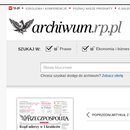
SZKOLENIA I KONFERENCJE
POZNAJ NASZE PRODUKTY
E-SKLE
Prawo
Ekonomia i biznes
SZUKAJ W:
Chcesz uzyskać dostęp do archiwum?
Zobacz ofertę
POPRZEDNI ARTYKUŁ Z