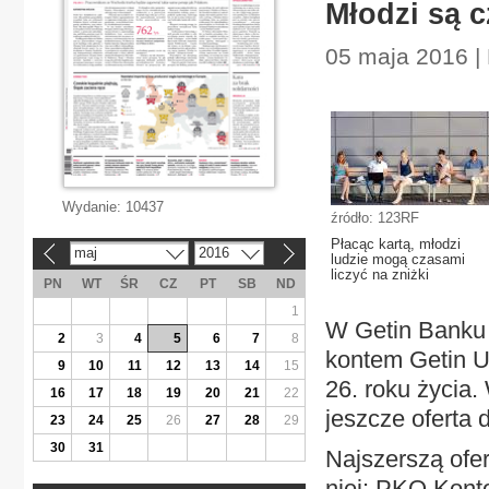
Młodzi są c
05 maja 2016 |
Wydanie:
10437
źródło: 123RF
Płacąc kartą, młodzi
maj
2016
«
»
ludzie mogą czasami
liczyć na zniżki
PN
WT
ŚR
CZ
PT
SB
ND
1
W Getin Banku
2
3
4
5
6
7
8
kontem Getin U
9
10
11
12
13
14
15
26. roku życia
16
17
18
19
20
21
22
jeszcze oferta 
23
24
25
26
27
28
29
30
31
Najszerszą ofe
niej: PKO Kont