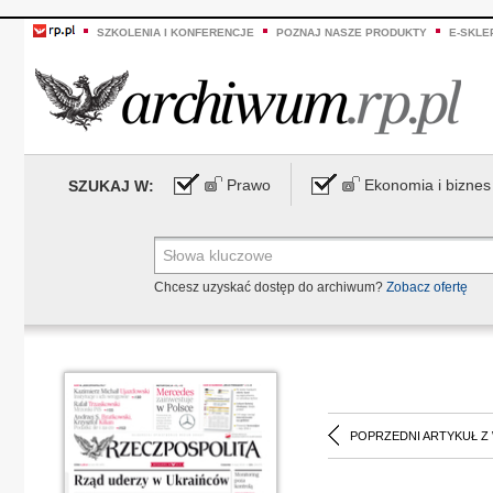
SZKOLENIA I KONFERENCJE
POZNAJ NASZE PRODUKTY
E-SKLE
Prawo
Ekonomia i biznes
SZUKAJ W:
Chcesz uzyskać dostęp do archiwum?
Zobacz ofertę
POPRZEDNI ARTYKUŁ Z