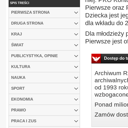
SPIS TREŚCI
Pierwsze oraz 
PIERWSZA STRONA
Dziecka jest je
dla wkładu do 2,
DRUGA STRONA
Dla młodzieży 
KRAJ
Pierwsze jest o
ŚWIAT
PUBLICYSTYKA, OPINIE
Dostęp do tr
KULTURA
Archiwum Rz
NAUKA
archiwalnyc
od 1993 roku
SPORT
wzbogacone
EKONOMIA
Ponad milio
PRAWO
Zamów dostę
PRACA I ZUS