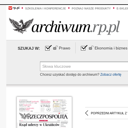
SZKOLENIA I KONFERENCJE
POZNAJ NASZE PRODUKTY
E-SKLE
Prawo
Ekonomia i biznes
SZUKAJ W:
Chcesz uzyskać dostęp do archiwum?
Zobacz ofertę
POPRZEDNI ARTYKUŁ Z