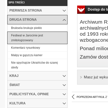
SPIS TREŚCI
Dostęp do tr
PIERWSZA STRONA
DRUGA STRONA
Archiwum Rz
archiwalnyc
Bruksela brukuje piekło
od 1993 roku
Festiwal w Jarocinie jest
wzbogacone
zmitologizowany
Ponad milio
Komentarz rysunkowy
Małpy w gąszczu kamer
Zamów dostę
Nie spychajcie Ukraińców do szarej
strefy
KRAJ
Masz już wyku
ŚWIAT
PUBLICYSTYKA, OPINIE
POPRZEDNI ARTYKUŁ Z
KULTURA