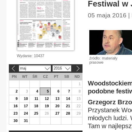
Festiwal w 
05 maja 2016 | 
Wydanie:
10437
źródło: materiały
prasowe
maj
2016
«
»
PN
WT
ŚR
CZ
PT
SB
ND
Woodstockiem 
1
podobne festi
2
3
4
5
6
7
8
9
10
11
12
13
14
15
Grzegorz Brzo
16
17
18
19
20
21
22
Przystanek Wood
23
24
25
26
27
28
29
młodych ludzi. 
30
31
Tam w najlepsz