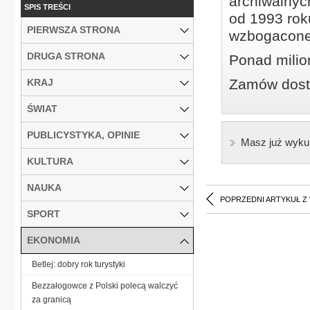
archiwalnyc
SPIS TREŚCI
od 1993 roku
PIERWSZA STRONA
wzbogacone
DRUGA STRONA
Ponad milio
Zamów dostę
KRAJ
ŚWIAT
PUBLICYSTYKA, OPINIE
Masz już wyku
KULTURA
NAUKA
POPRZEDNI ARTYKUŁ Z
SPORT
EKONOMIA
Betlej: dobry rok turystyki
Bezzałogowce z Polski polecą walczyć
za granicą