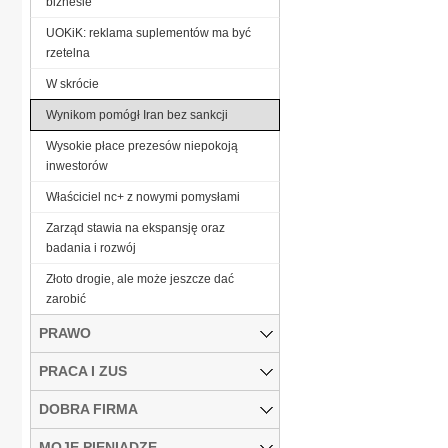
biznesie
UOKiK: reklama suplementów ma być
rzetelna
W skrócie
Wynikom pomógł Iran bez sankcji
Wysokie płace prezesów niepokoją
inwestorów
Właściciel nc+ z nowymi pomysłami
Zarząd stawia na ekspansję oraz
badania i rozwój
Złoto drogie, ale może jeszcze dać
zarobić
PRAWO
PRACA I ZUS
DOBRA FIRMA
MOJE PIENIĄDZE