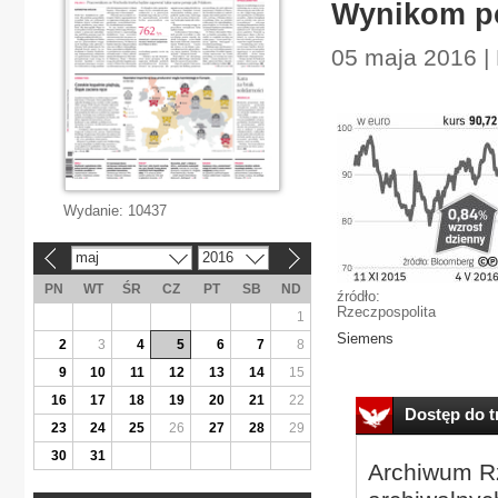
Wynikom po
05 maja 2016 |
Wydanie:
10437
maj
2016
«
»
PN
WT
ŚR
CZ
PT
SB
ND
źródło:
Rzeczpospolita
1
Siemens
2
3
4
5
6
7
8
9
10
11
12
13
14
15
16
17
18
19
20
21
22
Dostęp do tr
23
24
25
26
27
28
29
30
31
Archiwum Rz