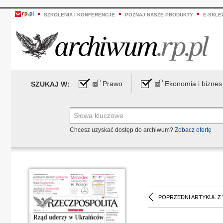
SZKOLENIA I KONFERENCJE
POZNAJ NASZE PRODUKTY
E-SKLE
Prawo
Ekonomia i biznes
SZUKAJ W:
Chcesz uzyskać dostęp do archiwum?
Zobacz ofertę
POPRZEDNI ARTYKUŁ Z