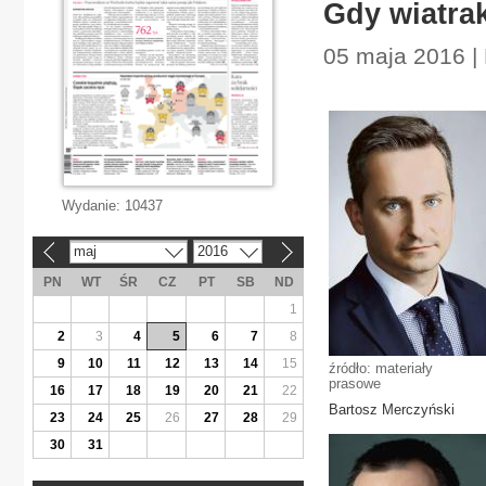
Gdy wiatra
05 maja 2016 |
Wydanie:
10437
maj
2016
«
»
PN
WT
ŚR
CZ
PT
SB
ND
1
2
3
4
5
6
7
8
9
10
11
12
13
14
15
źródło: materiały
prasowe
16
17
18
19
20
21
22
Bartosz Merczyński
23
24
25
26
27
28
29
30
31