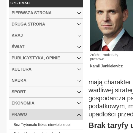
SPIS TREŚCI
PIERWSZA STRONA
DRUGA STRONA
KRAJ
ŚWIAT
źródło: materiały
PUBLICYSTYKA, OPINIE
prasowe
Kamil Jankielewicz
KULTURA
NAUKA
mają charakter 
wadliwej strate
SPORT
gospodarcza pa
EKONOMIA
podatkowym, mo
upadłości przed
PRAWO
Brak taryfy 
Bez Trybunału fiskus niewiele zrobi