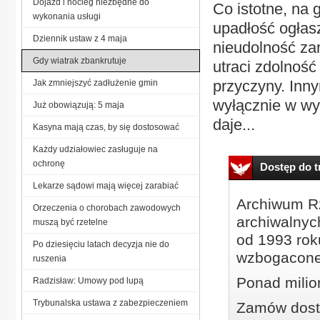
Dojazd i nocleg niezbędne do
Co istotne, na
wykonania usługi
upadłość ogłas
Dziennik ustaw z 4 maja
nieudolność zar
Gdy wiatrak zbankrutuje
utraci zdolność 
przyczyny. Inny
Jak zmniejszyć zadłużenie gmin
wyłącznie w wy
Już obowiązują: 5 maja
daje...
Kasyna mają czas, by się dostosować
Każdy udziałowiec zasługuje na
ochronę
Dostęp do tr
Lekarze sądowi mają więcej zarabiać
Archiwum Rz
Orzeczenia o chorobach zawodowych
archiwalnyc
muszą być rzetelne
od 1993 roku
Po dziesięciu latach decyzja nie do
wzbogacone
ruszenia
Ponad milio
Radzisław: Umowy pod lupą
Trybunalska ustawa z zabezpieczeniem
Zamów dostę