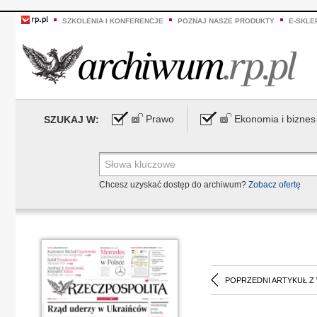
SZKOLENIA I KONFERENCJE
POZNAJ NASZE PRODUKTY
E-SKLE
Prawo
Ekonomia i biznes
SZUKAJ W:
Chcesz uzyskać dostęp do archiwum?
Zobacz ofertę
POPRZEDNI ARTYKUŁ Z