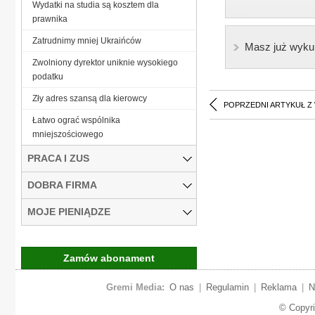
Wydatki na studia są kosztem dla
prawnika
Zatrudnimy mniej Ukraińców
Masz już wyku
Zwolniony dyrektor uniknie wysokiego
podatku
Zły adres szansą dla kierowcy
POPRZEDNI ARTYKUŁ Z
Łatwo ograć wspólnika
mniejszościowego
PRACA I ZUS
DOBRA FIRMA
MOJE PIENIĄDZE
Zamów abonament
Gremi Media:
O nas
|
Regulamin
|
Reklama
|
N
© Copyr