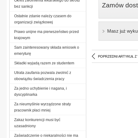
Okres zwolnienia lekarskiego do skrótu
Zamów dostę
bez sankcji
Ostatnie zdanie należy czasem do
organizacji związkowej
Masz już wyku
Prawo unijne ma pierwszeństwo przed
krajowym
Sam zainteresowany składa wniosek o
emeryturę
POPRZEDNI ARTYKUŁ Z
Składki wyjadą razem ze studentem
Utrata zaufania pozwala zwolnić z
obowiązku świadczenia pracy
Za jedno uchybienie i nagana, i
dyscyplinarka
Za nieumyślnie wyrządzone straty
pracownik płaci mniej
Zakaz konkurencji musi być
uzasadniony
Zaświadczenie o niekaralności nie ma