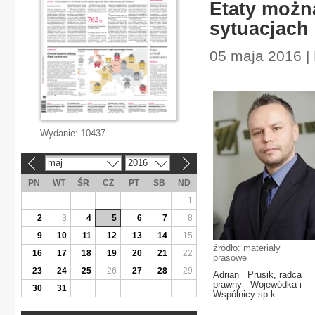
Etaty możn
sytuacjach
05 maja 2016 | 
Wydanie:
10437
maj
2016
«
»
PN
WT
ŚR
CZ
PT
SB
ND
1
2
3
4
5
6
7
8
9
10
11
12
13
14
15
źródło: materiały
16
17
18
19
20
21
22
prasowe
23
24
25
26
27
28
29
Adrian Prusik, radca
prawny Wojewódka i
30
31
Wspólnicy sp.k.