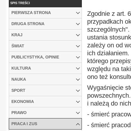
SPIS TREŚCI
Zgodnie z art.
PIERWSZA STRONA
przypadkach ok
DRUGA STRONA
szczególnych".
KRAJ
ustania stosunk
zależy on od wo
ŚWIAT
ich działaniem.
PUBLICYSTYKA, OPINIE
którego przepi
względu na taki
KULTURA
ono też konsu
NAUKA
Wygaśnięcie st
SPORT
powszechnych. 
EKONOMIA
i należą do nich
PRAWO
- śmierć pracown
PRACA I ZUS
- śmierć pracoda