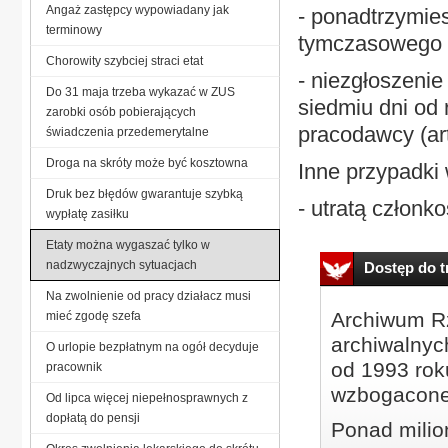
Angaż zastępcy wypowiadany jak
- ponadtrzymie
terminowy
tymczasowego ar
Chorowity szybciej straci etat
- niezgłoszeni
Do 31 maja trzeba wykazać w ZUS
siedmiu dni od
zarobki osób pobierających
pracodawcy (art
świadczenia przedemerytalne
Droga na skróty może być kosztowna
Inne przypadki 
Druk bez błędów gwarantuje szybką
- utratą członko
wypłatę zasiłku
Etaty można wygaszać tylko w
nadzwyczajnych sytuacjach
Dostęp do tr
Na zwolnienie od pracy działacz musi
Archiwum Rz
mieć zgodę szefa
archiwalnyc
O urlopie bezpłatnym na ogół decyduje
od 1993 roku
pracownik
wzbogacone
Od lipca więcej niepełnosprawnych z
dopłatą do pensji
Ponad milio