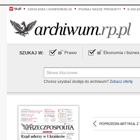
SZKOLENIA I KONFERENCJE
POZNAJ NASZE PRODUKTY
E-SKLE
Prawo
Ekonomia i biznes
SZUKAJ W:
Chcesz uzyskać dostęp do archiwum?
Zobacz ofertę
POPRZEDNI ARTYKUŁ Z