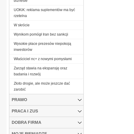
biznesie
UOKiK: reklama suplementów ma być
rzetelna
W skrócie
Wynikom pomógł Iran bez sankcji
Wysokie płace prezesów niepokoją
inwestorów
Właściciel nc+ z nowymi pomysłami
Zarząd stawia na ekspansję oraz
badania i rozwój
Złoto drogie, ale może jeszcze dać
zarobić
PRAWO
PRACA I ZUS
DOBRA FIRMA
MOJE PIENIĄDZE