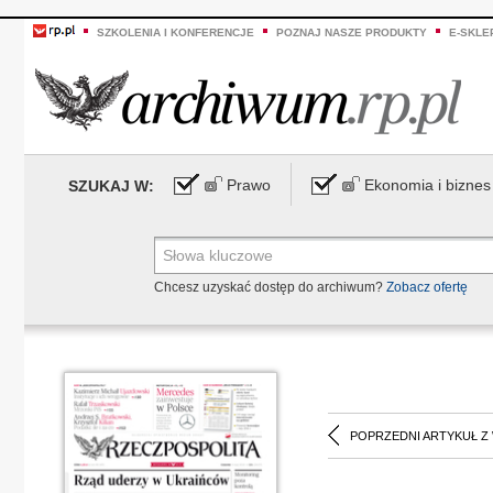
SZKOLENIA I KONFERENCJE
POZNAJ NASZE PRODUKTY
E-SKLE
Prawo
Ekonomia i biznes
SZUKAJ W:
Chcesz uzyskać dostęp do archiwum?
Zobacz ofertę
POPRZEDNI ARTYKUŁ Z