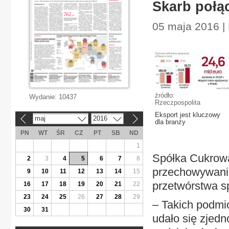
Skarb połą
05 maja 2016 |
źródło:
Wydanie:
10437
Rzeczpospolita
Eksport jest kluczowy
maj
2016
«
»
dla branży
PN
WT
ŚR
CZ
PT
SB
ND
1
Spółka Cukrowa 
2
3
4
5
6
7
8
przechowywanie
9
10
11
12
13
14
15
przetwórstwa 
16
17
18
19
20
21
22
23
24
25
26
27
28
29
– Takich podmi
30
31
udało się zjed