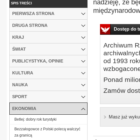
nadzieję, że b
SPIS TREŚCI
międzynarodowy
PIERWSZA STRONA
DRUGA STRONA
Dostęp do tr
KRAJ
Archiwum Rz
ŚWIAT
archiwalnyc
od 1993 roku
PUBLICYSTYKA, OPINIE
wzbogacone
KULTURA
Ponad milio
NAUKA
Zamów dostę
SPORT
EKONOMIA
Masz już wyku
Betlej: dobry rok turystyki
Bezzałogowce z Polski polecą walczyć
za granicą