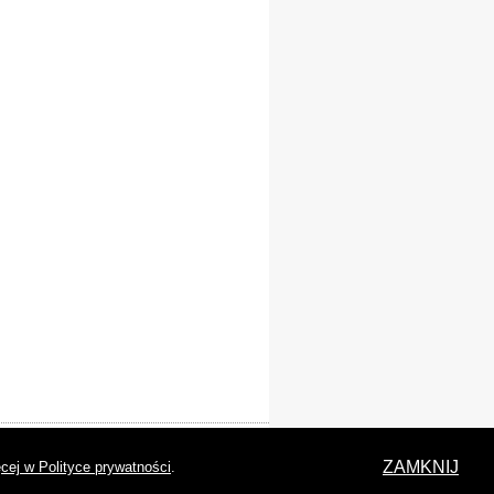
laracja dostępności
ZAMKNIJ
cej w Polityce prywatności
.