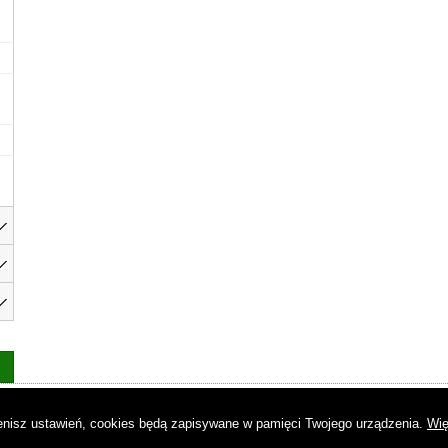
as
|
Regulamin
|
Reklama
|
Napisz do nas
|
Kontakt
|
Pliki cookies
|
Dek
mienisz ustawień, cookies będą zapisywane w pamięci Twojego urządzenia.
Wię
© Copyright by Gremi Media SA