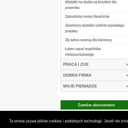
Wydatki na studia są kosztem dla
prawnika
Zatrudnimy mniej Ukraińców
Zwolniony dyrektor uniknie wysokiego
podatku
Zły adres szansą dla kierowcy
Łatwo ograć wspólnika
mniejszościowego
PRACA I ZUS
DOBRA FIRMA
MOJE PIENIĄDZE
Zamów abonament
Gremi Media:
O n
Ta strona używa plików cookies i podobnych technologii. Jeżeli nie z