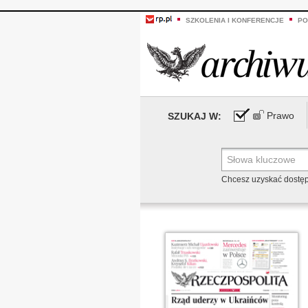
SZKOLENIA I KONFERENCJE
PO
Prawo
SZUKAJ W:
Chcesz uzyskać dostę