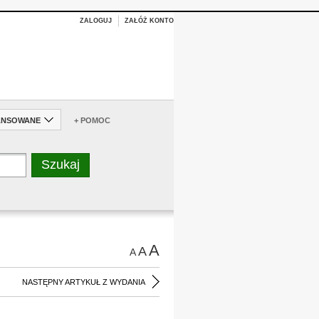
ZALOGUJ
ZAŁÓŻ KONTO
ANSOWANE
+ POMOC
A
A
A
NASTĘPNY ARTYKUŁ Z WYDANIA