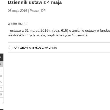
Dziennik ustaw z 4 maja
05 maja 2016 | Prawo | DP
w nim m.in.:
- ustawa z 31 marca 2016 r. (poz. 615) o zmianie ustawy o fundu
niektórych innych ustaw; wejdzie w życie 4 czerwca
POPRZEDNI ARTYKUŁ Z WYDANIA
D
1
8
15
22
29