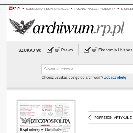
SZKOLENIA I KONFERENCJE
POZNAJ NASZE PRODUKTY
E-SKLE
Prawo
Ekonomia i biznes
SZUKAJ W:
Chcesz uzyskać dostęp do archiwum?
Zobacz ofertę
POPRZEDNI ARTYKUŁ Z