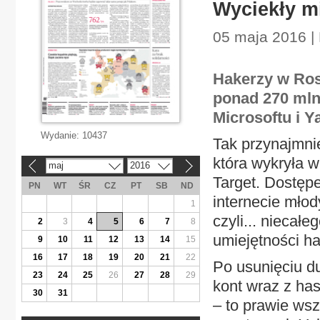
Wyciekły mi
05 maja 2016 | 
Hakerzy w Ros
ponad 270 mln
Microsoftu i Y
Wydanie:
10437
Tak przynajmnie
która wykryła 
maj
2016
«
»
Target. Dostępe
PN
WT
ŚR
CZ
PT
SB
ND
internecie młody
1
czyli... niecał
2
3
4
5
6
7
8
umiejętności ha
9
10
11
12
13
14
15
16
17
18
19
20
21
22
Po usunięciu du
23
24
25
26
27
28
29
kont wraz z has
30
31
– to prawie wsz