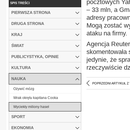
pocztowych Yaho
SPIS TREŚCI
– 33 mln, a Gma
PIERWSZA STRONA
adresy pracown
DRUGA STRONA
Mogą zostać w
ataku na firmy.
KRAJ
Agencja Reuters
ŚWIAT
skomentowała s
PUBLICYSTYKA, OPINIE
jedynie, że spr
rzeczywiście dz
KULTURA
NAUKA
POPRZEDNI ARTYKUŁ Z
Ożywić mózg
Wrak okrętu kapitana Cooka
Wyciekły miliony haseł
SPORT
EKONOMIA