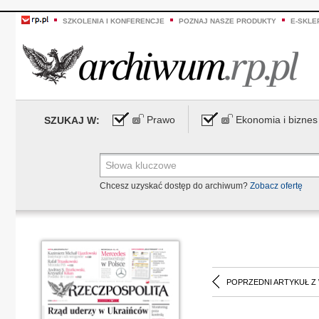
SZKOLENIA I KONFERENCJE
POZNAJ NASZE PRODUKTY
E-SKLE
Prawo
Ekonomia i biznes
SZUKAJ W:
Chcesz uzyskać dostęp do archiwum?
Zobacz ofertę
POPRZEDNI ARTYKUŁ Z