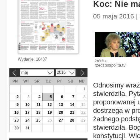
Koc: Nie m
05 maja 2016 | 
Wydanie:
10437
źródło:
rzeczpospolita.tv
maj
2016
«
»
PN
WT
ŚR
CZ
PT
SB
ND
Odnosimy wrażen
1
stwierdziła. Py
2
3
4
5
6
7
8
proponowanej us
9
10
11
12
13
14
15
dostrzega w pro
16
17
18
19
20
21
22
żadnego podstę
23
24
25
26
27
28
29
stwierdziła. B
30
31
konstytucji. Wi