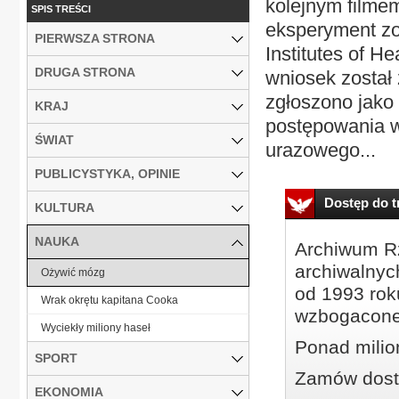
kolejnym filmem
SPIS TREŚCI
eksperyment zo
PIERWSZA STRONA
Institutes of H
DRUGA STRONA
wniosek został
zgłoszono jako
KRAJ
postępowania w
ŚWIAT
urazowego...
PUBLICYSTYKA, OPINIE
Dostęp do tr
KULTURA
NAUKA
Archiwum Rz
archiwalnyc
Ożywić mózg
od 1993 roku
Wrak okrętu kapitana Cooka
wzbogacone
Wyciekły miliony haseł
Ponad milio
SPORT
Zamów dostę
EKONOMIA