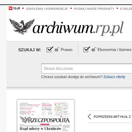
SZKOLENIA I KONFERENCJE
POZNAJ NASZE PRODUKTY
E-SKLE
Prawo
Ekonomia i biznes
SZUKAJ W:
Chcesz uzyskać dostęp do archiwum?
Zobacz ofertę
POPRZEDNI ARTYKUŁ Z