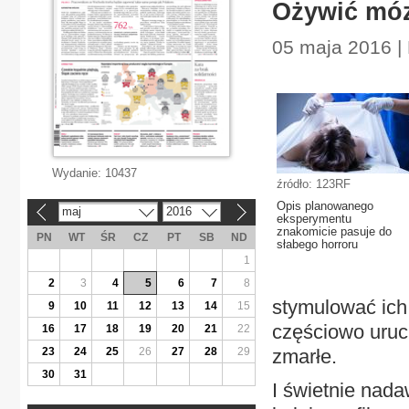
Ożywić mó
05 maja 2016 | 
Wydanie:
10437
źródło: 123RF
Opis planowanego
maj
2016
«
»
eksperymentu
znakomicie pasuje do
PN
WT
ŚR
CZ
PT
SB
ND
słabego horroru
1
2
3
4
5
6
7
8
stymulować ich
9
10
11
12
13
14
15
częściowo uruch
16
17
18
19
20
21
22
23
24
25
26
27
28
29
zmarłe.
30
31
I świetnie nada