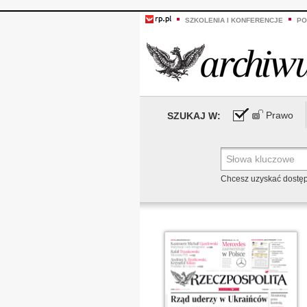
SZKOLENIA I KONFERENCJE
PO
Prawo
SZUKAJ W:
Chcesz uzyskać dostę