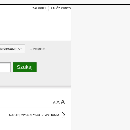
ZALOGUJ
ZAŁÓŻ KONTO
ANSOWANE
+ POMOC
A
A
A
NASTĘPNY ARTYKUŁ Z WYDANIA