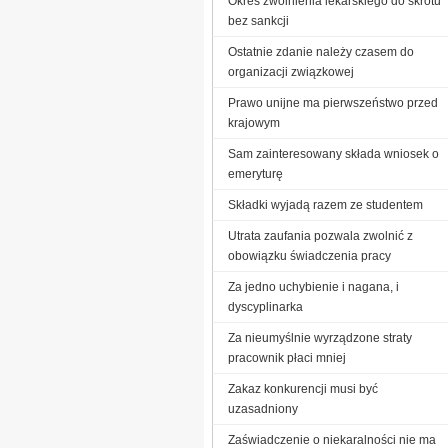
Okres zwolnienia lekarskiego do skrótu
bez sankcji
Ostatnie zdanie należy czasem do
organizacji związkowej
Prawo unijne ma pierwszeństwo przed
krajowym
Sam zainteresowany składa wniosek o
emeryturę
Składki wyjadą razem ze studentem
Utrata zaufania pozwala zwolnić z
obowiązku świadczenia pracy
Za jedno uchybienie i nagana, i
dyscyplinarka
Za nieumyślnie wyrządzone straty
pracownik płaci mniej
Zakaz konkurencji musi być
uzasadniony
Zaświadczenie o niekaralności nie ma