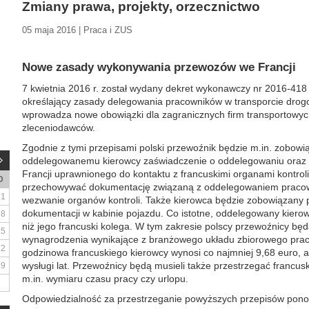
Zmiany prawa, projekty, orzecznictwo
05 maja 2016 | Praca i ZUS
Nowe zasady wykonywania przewozów we Francji
7 kwietnia 2016 r. został wydany dekret wykonawczy nr 2016-418
określający zasady delegowania pracowników w transporcie drogo
wprowadza nowe obowiązki dla zagranicznych firm transportowyc
zleceniodawców.
Zgodnie z tymi przepisami polski przewoźnik będzie m.in. zobow
oddelegowanemu kierowcy zaświadczenie o oddelegowaniu oraz p
Francji uprawnionego do kontaktu z francuskimi organami kontroli
D
przechowywać dokumentację związaną z oddelegowaniem pracown
1
wezwanie organów kontroli. Także kierowca będzie zobowiązany 
dokumentacji w kabinie pojazdu. Co istotne, oddelegowany kierow
8
niż jego francuski kolega. W tym zakresie polscy przewoźnicy bę
15
wynagrodzenia wynikające z branżowego układu zbiorowego prac
22
godzinowa francuskiego kierowcy wynosi co najmniej 9,68 euro, a
wysługi lat. Przewoźnicy będą musieli także przestrzegać francu
29
m.in. wymiaru czasu pracy czy urlopu.
Odpowiedzialność za przestrzeganie powyższych przepisów ponos