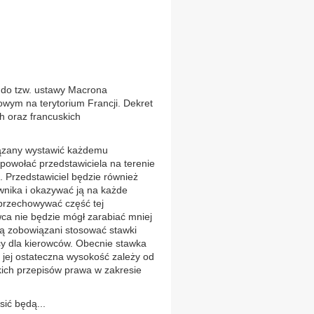
 do tzw. ustawy Macrona
wym na terytorium Francji. Dekret
h oraz francuskich
iązany wystawić każdemu
owołać przedstawiciela na terenie
. Przedstawiciel będzie również
ika i okazywać ją na każde
przechowywać część tej
ca nie będzie mógł zarabiać mniej
dą zobowiązani stosować stawki
y dla kierowców. Obecnie stawka
 jej ostateczna wysokość zależy od
skich przepisów prawa w zakresie
ić będą...