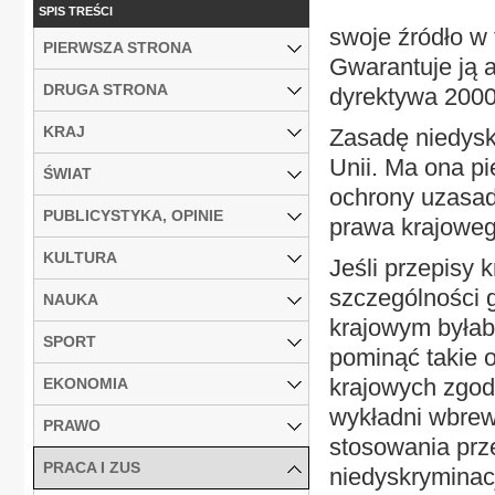
SPIS TREŚCI
swoje źródło w
PIERWSZA STRONA
Gwarantuje ją a
DRUGA STRONA
dyrektywa 2000/
KRAJ
Zasadę niedysk
Unii. Ma ona p
ŚWIAT
ochrony uzasad
PUBLICYSTYKA, OPINIE
prawa krajoweg
KULTURA
Jeśli przepisy 
szczególności 
NAUKA
krajowym byłab
SPORT
pominąć takie 
krajowych zgod
EKONOMIA
wykładni wbrew
PRAWO
stosowania prz
PRACA I ZUS
niedyskryminac