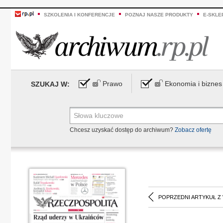
SZKOLENIA I KONFERENCJE
POZNAJ NASZE PRODUKTY
E-SKLE
Prawo
Ekonomia i biznes
SZUKAJ W:
Chcesz uzyskać dostęp do archiwum?
Zobacz ofertę
POPRZEDNI ARTYKUŁ Z