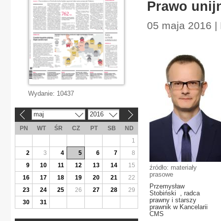
Prawo unij
05 maja 2016 | 
Wydanie:
10437
maj
2016
«
»
PN
WT
ŚR
CZ
PT
SB
ND
1
2
3
4
5
6
7
8
9
10
11
12
13
14
15
źródło: materiały
prasowe
16
17
18
19
20
21
22
Przemysław
23
24
25
26
27
28
29
Stobiński , radca
prawny i starszy
30
31
prawnik w Kancelarii
CMS