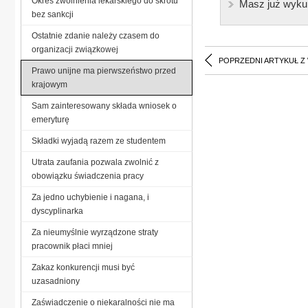
Okres zwolnienia lekarskiego do skrótu
Masz już wyku
bez sankcji
Ostatnie zdanie należy czasem do
organizacji związkowej
POPRZEDNI ARTYKUŁ Z
Prawo unijne ma pierwszeństwo przed
krajowym
Sam zainteresowany składa wniosek o
emeryturę
Składki wyjadą razem ze studentem
Utrata zaufania pozwala zwolnić z
obowiązku świadczenia pracy
Za jedno uchybienie i nagana, i
dyscyplinarka
Za nieumyślnie wyrządzone straty
pracownik płaci mniej
Zakaz konkurencji musi być
uzasadniony
Zaświadczenie o niekaralności nie ma