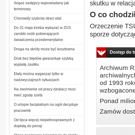
skutku w relac
Angaż zastępcy wypowiadany jak
terminowy
O co chodzi
Chorowity szybciej straci etat
Orzeczenie TSU
Do 31 maja trzeba wykazać w ZUS
sporze dotyczą
zarobki osób pobierających
świadczenia przedemerytalne
Droga na skróty może być kosztowna
Dostęp do tr
Druk bez błędów gwarantuje szybką
wypłatę zasiłku
Archiwum Rz
Etaty można wygaszać tylko w
archiwalnyc
nadzwyczajnych sytuacjach
od 1993 roku
wzbogacone
Na zwolnienie od pracy działacz musi
mieć zgodę szefa
Ponad milio
O urlopie bezpłatnym na ogół decyduje
Zamów dostę
pracownik
Od lipca więcej niepełnosprawnych z
dopłatą do pensji