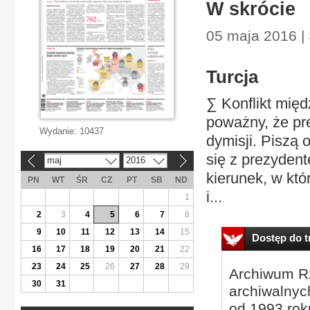
W skrócie
05 maja 2016 | 
Turcja
∑ Konflikt międ
poważny, że pr
Wydanie:
10437
dymisji. Piszą 
się z prezyde
maj
2016
«
»
kierunek, w kt
PN
WT
ŚR
CZ
PT
SB
ND
i...
1
2
3
4
5
6
7
8
9
10
11
12
13
14
15
Dostęp do tr
16
17
18
19
20
21
22
23
24
25
26
27
28
29
Archiwum Rz
30
31
archiwalnyc
od 1993 roku