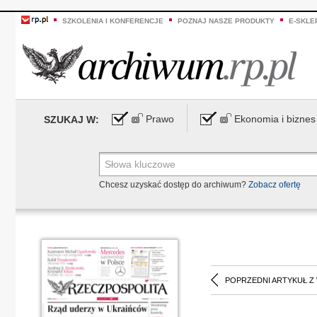
SZKOLENIA I KONFERENCJE
POZNAJ NASZE PRODUKTY
E-SKLE
Prawo
Ekonomia i biznes
SZUKAJ W:
Chcesz uzyskać dostęp do archiwum?
Zobacz ofertę
POPRZEDNI ARTYKUŁ Z