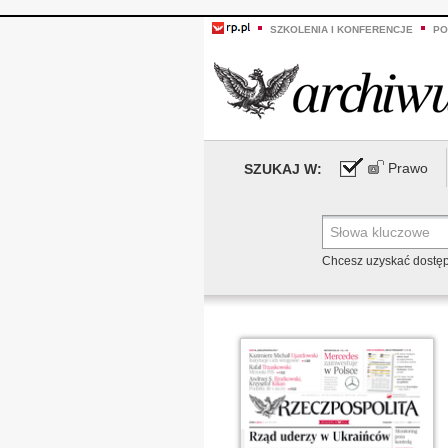
SZKOLENIA I KONFERENCJE
PO
Prawo
SZUKAJ W:
Chcesz uzyskać dostę