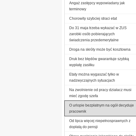
Angaż zastępcy wypowiadany jak
terminowy
Chorowity szybciej straci etat
Do 31 maja trzeba wykazać w ZUS
zarobki osób pobierających
świadczenia przedemerytalne
Droga na skróty może być kosztowna
Druk bez błędów gwarantuje szybką
wypłatę zasiłku
Etaty można wygaszać tylko w
nadzwyczajnych sytuacjach
Na zwolnienie od pracy działacz musi
mieć zgodę szefa
O urlopie bezpłatnym na ogół decyduje
pracownik
Od lipca więcej niepełnosprawnych z
dopłatą do pensji