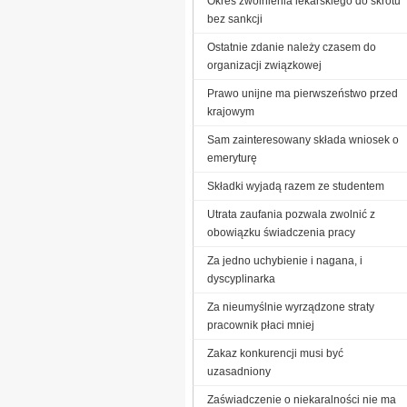
Okres zwolnienia lekarskiego do skrótu
bez sankcji
Ostatnie zdanie należy czasem do
organizacji związkowej
Prawo unijne ma pierwszeństwo przed
krajowym
Sam zainteresowany składa wniosek o
emeryturę
Składki wyjadą razem ze studentem
Utrata zaufania pozwala zwolnić z
obowiązku świadczenia pracy
Za jedno uchybienie i nagana, i
dyscyplinarka
Za nieumyślnie wyrządzone straty
pracownik płaci mniej
Zakaz konkurencji musi być
uzasadniony
Zaświadczenie o niekaralności nie ma