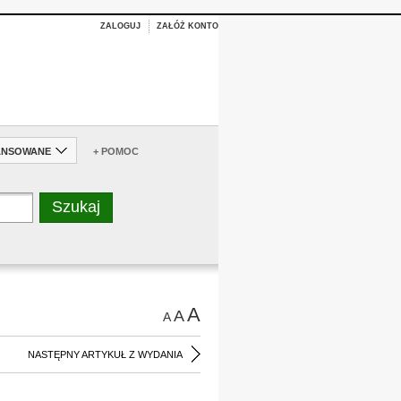
ZALOGUJ
ZAŁÓŻ KONTO
ANSOWANE
+ POMOC
A
A
A
NASTĘPNY ARTYKUŁ Z WYDANIA