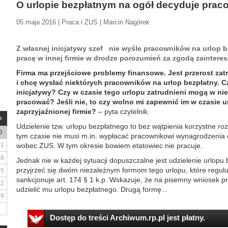
O urlopie bezpłatnym na ogół decyduje prac
05 maja 2016 | Praca i ZUS | Marcin Nagórek
Z własnej inicjatywy szef nie wyśle pracowników na urlop b
pracę w innej firmie w drodze porozumień za zgodą zainter
Firma ma przejściowe problemy finansowe. Jest przerost za
i chcę wysłać niektórych pracowników na urlop bezpłatny. Cz
inicjatywy? Czy w czasie tego urlopu zatrudnieni mogą w ni
pracować? Jeśli nie, to czy wolno mi zapewnić im w czasie u
zaprzyjaźnionej firmie?
– pyta czytelnik.
Udzielenie tzw. urlopu bezpłatnego to bez wątpienia korzystne r
D
tym czasie nie musi m.in. wypłacać pracownikowi wynagrodzenia 
1
wobec ZUS. W tym okresie bowiem etatowiec nie pracuje.
8
Jednak nie w każdej sytuacji dopuszczalne jest udzielenie urlopu
przyjrzeć się dwóm niezależnym formom tego urlopu, które regulu
15
sankcjonuje art. 174 § 1 k.p. Wskazuje, że na pisemny wniosek
22
udzielić mu urlopu bezpłatnego. Drugą formę...
29
Dostęp do treści Archiwum.rp.pl jest płatny.