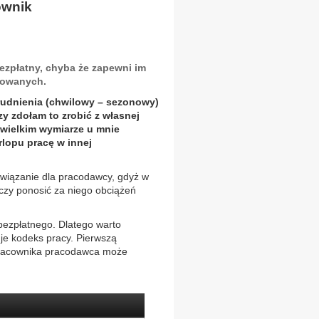
ownik
ezpłatny, chyba że zapewni im
esowanych.
trudnienia (chwilowy – sezonowy)
y zdołam to zrobić z własnej
ewielkim wymiarze u mnie
rlopu pracę w innej
ozwiązanie dla pracodawcy, gdyż w
czy ponosić za niego obciążeń
 bezpłatnego. Dlatego warto
je kodeks pracy. Pierwszą
 pracownika pracodawca może