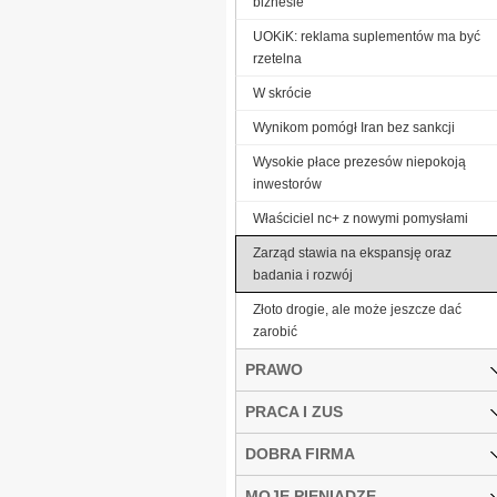
biznesie
UOKiK: reklama suplementów ma być
rzetelna
W skrócie
Wynikom pomógł Iran bez sankcji
Wysokie płace prezesów niepokoją
inwestorów
Właściciel nc+ z nowymi pomysłami
Zarząd stawia na ekspansję oraz
badania i rozwój
Złoto drogie, ale może jeszcze dać
zarobić
PRAWO
PRACA I ZUS
DOBRA FIRMA
MOJE PIENIĄDZE