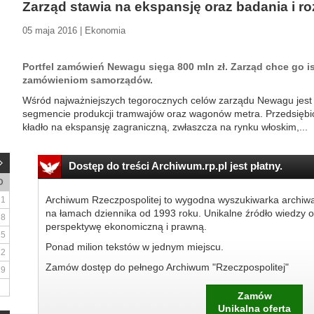
Zarząd stawia na ekspansję oraz badania i r
05 maja 2016 | Ekonomia
Portfel zamówień Newagu sięga 800 mln zł. Zarząd chce go ist
zamówieniom samorządów.
Wśród najważniejszych tegorocznych celów zarządu Newagu jest m
segmencie produkcji tramwajów oraz wagonów metra. Przedsiębio
kładło na ekspansję zagraniczną, zwłaszcza na rynku włoskim,...
Dostęp do treści Archiwum.rp.pl jest płatny.
D
Archiwum Rzeczpospolitej to wygodna wyszukiwarka archiw
1
na łamach dziennika od 1993 roku. Unikalne źródło wiedzy o
8
perspektywę ekonomiczną i prawną.
15
Ponad milion tekstów w jednym miejscu.
22
Zamów dostęp do pełnego Archiwum "Rzeczpospolitej"
29
Zamów
Unikalna oferta