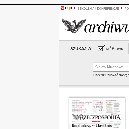
SZKOLENIA I KONFERENCJE
PO
Prawo
SZUKAJ W:
Chcesz uzyskać dostę