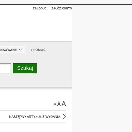
ZALOGUJ
ZAŁÓŻ KONTO
ANSOWANE
+ POMOC
A
A
A
NASTĘPNY ARTYKUŁ Z WYDANIA