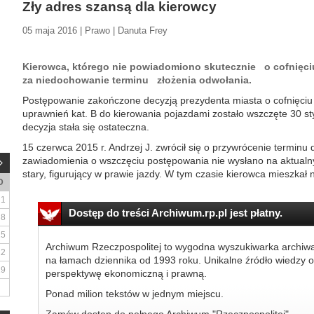
Zły adres szansą dla kierowcy
05 maja 2016 | Prawo | Danuta Frey
Kierowca, którego nie powiadomiono skutecznie o cofnięci
za niedochowanie terminu złożenia odwołania.
Postępowanie zakończone decyzją prezydenta miasta o cofnięciu 
uprawnień kat. B do kierowania pojazdami zostało wszczęte 30 sty
decyzja stała się ostateczna.
15 czerwca 2015 r. Andrzej J. zwrócił się o przywrócenie terminu
zawiadomienia o wszczęciu postępowania nie wysłano na aktualn
stary, figurujący w prawie jazdy. W tym czasie kierowca mieszkał n
D
1
Dostęp do treści Archiwum.rp.pl jest płatny.
8
15
Archiwum Rzeczpospolitej to wygodna wyszukiwarka archiw
22
na łamach dziennika od 1993 roku. Unikalne źródło wiedzy o
29
perspektywę ekonomiczną i prawną.
Ponad milion tekstów w jednym miejscu.