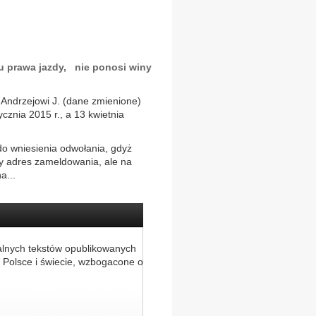
u prawa jazdy, nie ponosi winy
Andrzejowi J. (dane zmienione)
cznia 2015 r., a 13 kwietnia
 do wniesienia odwołania, gdyż
y adres zameldowania, ale na
a...
alnych tekstów opublikowanych
 Polsce i świecie, wzbogacone o