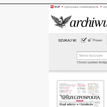
SZKOLENIA I KONFERENCJE
PO
Prawo
SZUKAJ W:
Chcesz uzyskać dostę