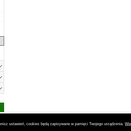
as
|
Regulamin
|
Reklama
|
Napisz do nas
|
Kontakt
|
Pliki cookies
|
Dek
mienisz ustawień, cookies będą zapisywane w pamięci Twojego urządzenia.
Wię
© Copyright by Gremi Media SA