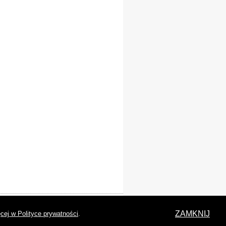
laracja dostępności
ZAMKNIJ
cej w Polityce prywatności
.