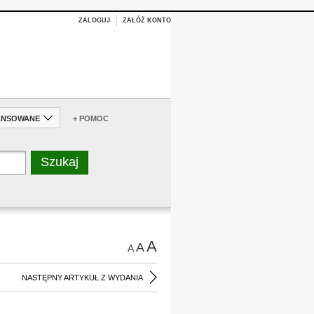
ZALOGUJ
ZAŁÓŻ KONTO
ANSOWANE
+ POMOC
A
A
A
NASTĘPNY ARTYKUŁ Z WYDANIA