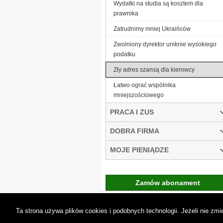
Wydatki na studia są kosztem dla
prawnika
Zatrudnimy mniej Ukraińców
Zwolniony dyrektor uniknie wysokiego
podatku
Zły adres szansą dla kierowcy
Łatwo ograć wspólnika
mniejszościowego
PRACA I ZUS
DOBRA FIRMA
MOJE PIENIĄDZE
Zamów abonament
Gremi Media:
O n
Ta strona używa plików cookies i podobnych technologii. Jeżeli nie z