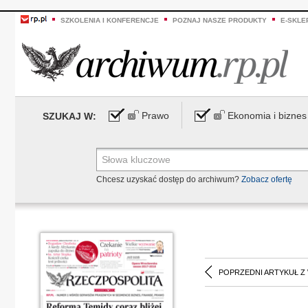
SZKOLENIA I KONFERENCJE
POZNAJ NASZE PRODUKTY
E-SKLE
Prawo
Ekonomia i biznes
SZUKAJ W:
Chcesz uzyskać dostęp do archiwum?
Zobacz ofertę
POPRZEDNI ARTYKUŁ Z