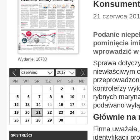
Konsument 
21 czerwca 201
Podanie niepeł
pominięcie im
wprowadzić w 
Wydanie:
10780
Sprawa dotyczy
niewłaściwym o
czerwiec
2017
«
»
przeprowadzona
PN
WT
ŚR
CZ
PT
SB
ND
kontrolerzy wyk
1
2
3
4
rybnych maryna
5
6
7
8
9
10
11
podawano wyłącz
12
13
14
15
16
17
18
19
20
21
22
23
24
25
Głównie na 
26
27
28
29
30
Firma uważała,
SPIS TREŚCI
identyfikacji p