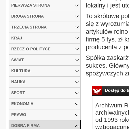
lokalny i jest 
PIERWSZA STRONA
To skrótowe po
DRUGA STRONA
się z wyrozumia
TRZECIA STRONA
artykułów roln
KRAJ
firmę 5 tys. zł
producenta z p
RZECZ O POLITYCE
Spółka zaskarży
ŚWIAT
sukces. Główny 
KULTURA
spożywczych zm
NAUKA
Dostęp do tr
SPORT
EKONOMIA
Archiwum Rz
archiwalnyc
PRAWO
od 1993 roku
DOBRA FIRMA
wzbogacone