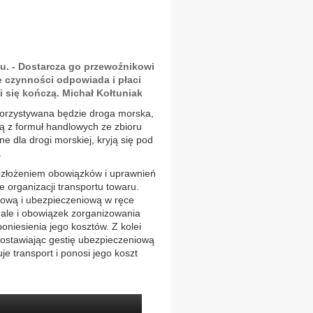
tu. - Dostarcza go przewoźnikowi
te czynności odpowiada i płaci
i się kończą. Michał Kołtuniak
ykorzystywana będzie droga morska,
 z formuł handlowych ze zbioru
e dla drogi morskiej, kryją się pod
.
rozłożeniem obowiązków i uprawnień
 organizacji transportu towaru.
tową i ubezpieczeniową w ręce
 ale i obowiązek zorganizowania
poniesienia jego kosztów. Z kolei
ostawiając gestię ubezpieczeniową
je transport i ponosi jego koszt