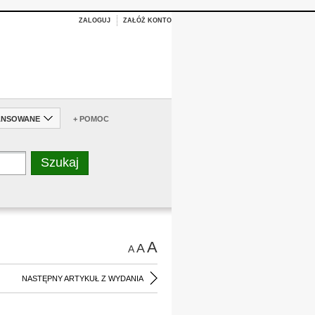
ZALOGUJ
ZAŁÓŻ KONTO
ANSOWANE
+ POMOC
A
A
A
NASTĘPNY ARTYKUŁ Z WYDANIA