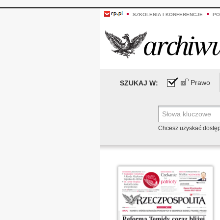
SZKOLENIA I KONFERENCJE
PO
Prawo
SZUKAJ W:
Chcesz uzyskać dostę