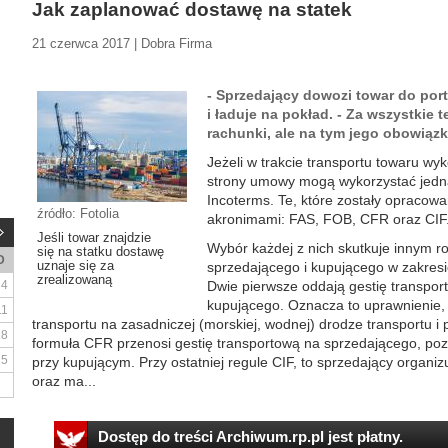
Jak zaplanować dostawę na statek
21 czerwca 2017 | Dobra Firma
- Sprzedający dowozi towar do por
i ładuje na pokład. - Za wszystkie 
rachunki, ale na tym jego obowiązk
Jeżeli w trakcie transportu towaru w
strony umowy mogą wykorzystać jedną
Incoterms. Te, które zostały opracowan
źródło: Fotolia
akronimami: FAS, FOB, CFR oraz CIF
Jeśli towar znajdzie
Wybór każdej z nich skutkuje innym 
się na statku dostawę
D
uznaje się za
sprzedającego i kupującego w zakresie
zrealizowaną
4
Dwie pierwsze oddają gestię transpor
kupującego. Oznacza to uprawnienie,
11
transportu na zasadniczej (morskiej, wodnej) drodze transportu i 
18
formuła CFR przenosi gestię transportową na sprzedającego, poz
25
przy kupującym. Przy ostatniej regule CIF, to sprzedający organizu
oraz ma...
Dostęp do treści Archiwum.rp.pl jest płatny.