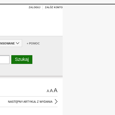
ZALOGUJ
ZAŁÓŻ KONTO
ANSOWANE
+ POMOC
A
A
A
NASTĘPNY ARTYKUŁ Z WYDANIA