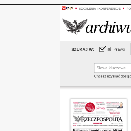
SZKOLENIA I KONFERENCJE
PO
Prawo
SZUKAJ W:
Chcesz uzyskać dostę