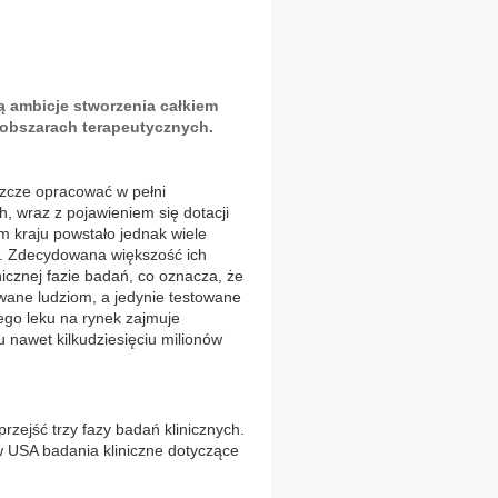
ą ambicje stworzenia całkiem
obszarach terapeutycznych.
eszcze opracować w pełni
h, wraz z pojawieniem się dotacji
m kraju powstało jednak wiele
ić. Zdecydowana większość ich
nicznej fazie badań, co oznacza, że
awane ludziom, a jedynie testowane
go leku na rynek zajmuje
ędu nawet kilkudziesięciu milionów
rzejść trzy fazy badań klinicznych.
w USA badania kliniczne dotyczące