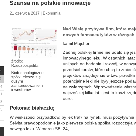
Szansa na polskie innowacje
21 czerwca 2017 | Ekonomia
Nad Wisłą przybywa firm, które maj
nowych farmaceutyków w różnych 
kamil Majcher
Żadnej polskiej firmie nie udało się j
innowacyjnego leku. W ostatnich latac
źródło:
unijnych na badania i rozwój, w naszy
Rzeczpospolita
przedsiębiorstw, które chcą to zmien
Biotechnologiczne
projektów znajduje się w tzw. przedkli
spółki cieszą się
D
potencjalne leki nie były jeszcze pod
dużym
zainteresowaniem
4
na zwierzętach. Wprowadzenie własne
inwestorów
najczęściej kilka lat i jest to koszt rz
11
euro.
18
Pokonać białaczkę
25
W większości przypadków, by lek trafił na rynek, musi pozytywnie p
Selvita prawdopodobnie jako pierwsza polska spółka rozpoczęła 
nowego leku. W marcu SEL24,...