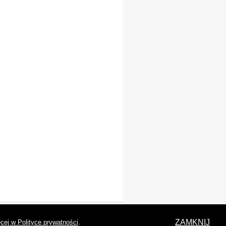
laracja dostępności
ZAMKNIJ
cej w Polityce prywatności
.