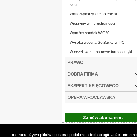
sieci
Warto wykorzystać potencjał
Wierzymy w nieruchomości
Wyraźny spadek WIG20
Wysoka wycena GetBacku w IPO
W oczekiwaniu na nowe farmaceutyki
PRAWO
DOBRA FIRMA
EKSPERT KSIĘGOWEGO
OPERA WROCŁAWSKA
Zamów abonament
Gremi Media:
O n
Ta strona używa plików cookies i podobnych technologii. Jeżeli nie z