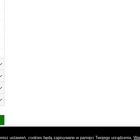
as
|
Regulamin
|
Reklama
|
Napisz do nas
|
Kontakt
|
Pliki cookies
|
Dek
mienisz ustawień, cookies będą zapisywane w pamięci Twojego urządzenia.
Wię