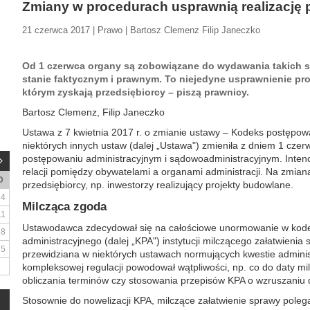
Zmiany w procedurach usprawnią realizację 
21 czerwca 2017 | Prawo | Bartosz Clemenz Filip Janeczko
Od 1 czerwca organy są zobowiązane do wydawania takich 
stanie faktycznym i prawnym. To niejedyne usprawnienie pro
którym zyskają przedsiębiorcy – piszą prawnicy.
Bartosz Clemenz, Filip Janeczko
Ustawa z 7 kwietnia 2017 r. o zmianie ustawy – Kodeks postępow
niektórych innych ustaw (dalej „Ustawa") zmieniła z dniem 1 czer
postępowaniu administracyjnym i sądowoadministracyjnym. Inten
relacji pomiędzy obywatelami a organami administracji. Na zmian
D
przedsiębiorcy, np. inwestorzy realizujący projekty budowlane.
4
Milcząca zgoda
11
Ustawodawca zdecydował się na całościowe unormowanie w kod
18
administracyjnego (dalej „KPA") instytucji milczącego załatwienia s
25
przewidziana w niektórych ustawach normujących kwestie adminis
kompleksowej regulacji powodował wątpliwości, np. co do daty mi
obliczania terminów czy stosowania przepisów KPA o wzruszaniu d
Stosownie do nowelizacji KPA, milczące załatwienie sprawy poleg