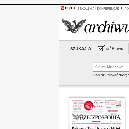
SZKOLENIA I KONFERENCJE
PO
Prawo
SZUKAJ W:
Chcesz uzyskać dostę