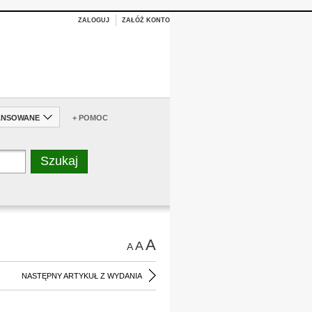
ZALOGUJ
ZAŁÓŻ KONTO
ANSOWANE
+ POMOC
A
A
A
NASTĘPNY ARTYKUŁ Z WYDANIA