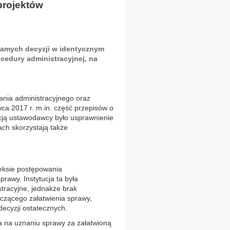
projektów
samych decyzji w identycznym
cedury administracyjnej, na
ania administracyjnego oraz
wca 2017 r. m.in. część przepisów o
cją ustawodawcy było usprawnienie
ach skorzystają także
eksie postępowania
prawy. Instytucja ta była
tracyjne, jednakże brak
lczącego załatwienia sprawy,
ecyzji ostatecznych.
a na uznaniu sprawy za załatwioną