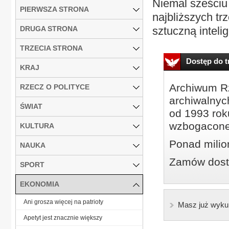
Niemal sześciu
PIERWSZA STRONA
najbliższych tr
DRUGA STRONA
sztuczną intelig
TRZECIA STRONA
Dostęp do tr
KRAJ
Archiwum Rz
RZECZ O POLITYCE
archiwalnyc
ŚWIAT
od 1993 roku
wzbogacone
KULTURA
Ponad milio
NAUKA
Zamów dostę
SPORT
EKONOMIA
Ani grosza więcej na patrioty
Masz już wyku
Apetyt jest znacznie większy