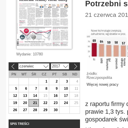
Potrzebni 
21 czerwca 201
Wydanie:
10780
czerwiec
2017
«
»
źródło:
PN
WT
ŚR
CZ
PT
SB
ND
Rzeczpospolita
1
2
3
4
Więcej nowej pracy
5
6
7
8
9
10
11
12
13
14
15
16
17
18
z raportu firm
19
20
21
22
23
24
25
26
27
28
29
30
prawie 1,3 tys.
gospodarek świa
SPIS TREŚCI