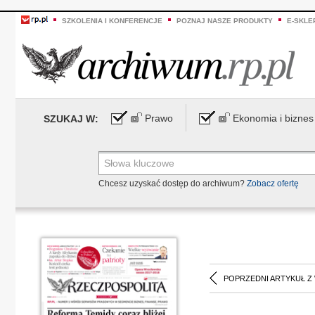
SZKOLENIA I KONFERENCJE
POZNAJ NASZE PRODUKTY
E-SKLE
Prawo
Ekonomia i biznes
SZUKAJ W:
Chcesz uzyskać dostęp do archiwum?
Zobacz ofertę
POPRZEDNI ARTYKUŁ Z