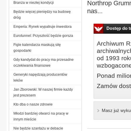
Northrop Grumm
Branża w niezłej kondycji
nas...
Będzie więcej pieniędzy na budowę
dróg
Emperia: Rynek wypatruje inwestora
Dostęp do tr
Eurotunnel: Przyszłość będzie gorsza
Archiwum Rz
Figle kalendarza maskują siłę
archiwalnyc
gospodarki
od 1993 roku
Gdy kandydat do pracy ma przesadne
wzbogacone
oczekiwania finansowe
Ponad milio
Generyki napędzają producentów
leków
Zamów dostę
Jan Zborowski: W naszej firmie każdy
jest prezesem
Kto dba o nasze zdrowie
Masz już wyku
Młodzi bardziej otwarci na pracę w
innym mieście
Nie będzie szantażu w debacie