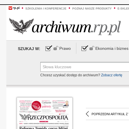
SZKOLENIA I KONFERENCJE
POZNAJ NASZE PRODUKTY
E-SKLE
Prawo
Ekonomia i biznes
SZUKAJ W:
Chcesz uzyskać dostęp do archiwum?
Zobacz ofertę
POPRZEDNI ARTYKUŁ Z