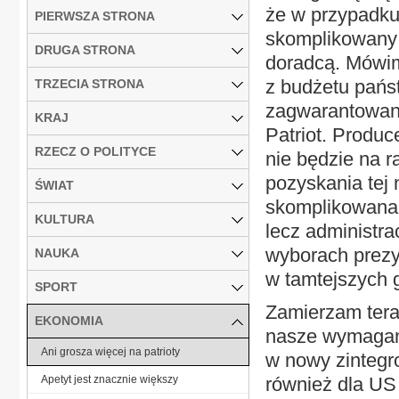
że w przypadku
PIERWSZA STRONA
skomplikowany 
DRUGA STRONA
doradcą. Mówim
z budżetu pańs
TRZECIA STRONA
zagwarantowane
KRAJ
Patriot. Produ
RZECZ O POLITYCE
nie będzie na r
pozyskania tej n
ŚWIAT
skomplikowana.
KULTURA
lecz administr
wyborach prezy
NAUKA
w tamtejszych 
SPORT
Zamierzam tera
EKONOMIA
nasze wymagani
Ani grosza więcej na patrioty
w nowy zintegr
Apetyt jest znacznie większy
również dla US