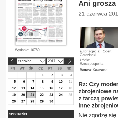
Ani grosza 
21 czerwca 201
Wydanie:
10780
autor zdjęcia: Robert
Gardziński
źródło:
czerwiec
2017
«
»
Rzeczpospolita
PN
WT
ŚR
CZ
PT
SB
ND
Bartosz Kownacki
1
2
3
4
5
6
7
8
9
10
11
Rz: Czy modern
12
13
14
15
16
17
18
zbrojeniowe n
19
20
21
22
23
24
25
z tarczą powie
26
27
28
29
30
inne zbrojenio
Nie zgodzę się 
SPIS TREŚCI