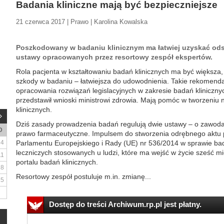
Badania kliniczne mają być bezpieczniejsze
21 czerwca 2017 | Prawo | Karolina Kowalska
Poszkodowany w badaniu klinicznym ma łatwiej uzyskać ods
ustawy opracowanych przez resortowy zespół ekspertów.
Rola pacjenta w kształtowaniu badań klinicznych ma być większa,
szkody w badaniu – łatwiejsza do udowodnienia. Takie rekomend
opracowania rozwiązań legislacyjnych w zakresie badań kliniczny
przedstawił wnioski ministrowi zdrowia. Mają pomóc w tworzeniu
klinicznych.
Dziś zasady prowadzenia badań regulują dwie ustawy – o zawodac
D
prawo farmaceutyczne. Impulsem do stworzenia odrębnego aktu
4
Parlamentu Europejskiego i Rady (UE) nr 536/2014 w sprawie ba
leczniczych stosowanych u ludzi, które ma wejść w życie sześć m
11
portalu badań klinicznych.
18
Resortowy zespół postuluje m.in. zmianę...
25
Dostęp do treści Archiwum.rp.pl jest płatny.