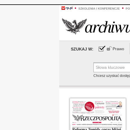
SZKOLENIA I KONFERENCJE
PO
Prawo
SZUKAJ W:
Chcesz uzyskać dostę