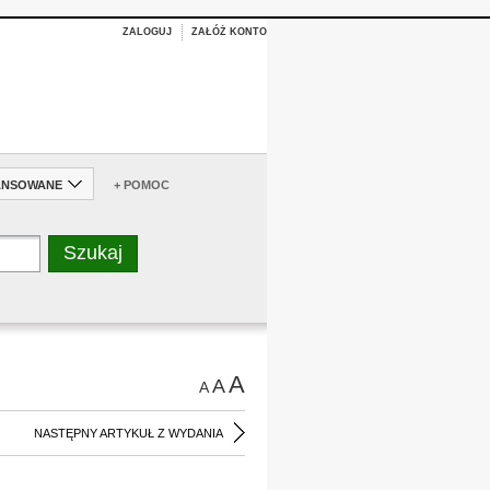
ZALOGUJ
ZAŁÓŻ KONTO
ANSOWANE
+ POMOC
A
A
A
NASTĘPNY ARTYKUŁ Z WYDANIA