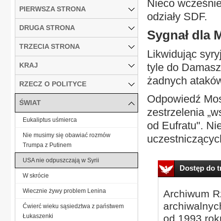
Nieco wcześnie
PIERWSZA STRONA
odziały SDF.
DRUGA STRONA
Sygnał dla
TRZECIA STRONA
Likwidując syry
KRAJ
tyle do Damasz
żadnych ataków
RZECZ O POLITYCE
Odpowiedź Mos
ŚWIAT
zestrzelenia „w
Eukaliptus uśmierca
od Eufratu". Ni
Nie musimy się obawiać rozmów
uczestniczących
Trumpa z Putinem
USA nie odpuszczają w Syrii
Dostęp do tr
W skrócie
Wiecznie żywy problem Lenina
Archiwum Rz
archiwalnyc
Ćwierć wieku sąsiedztwa z państwem
Łukaszenki
od 1993 roku