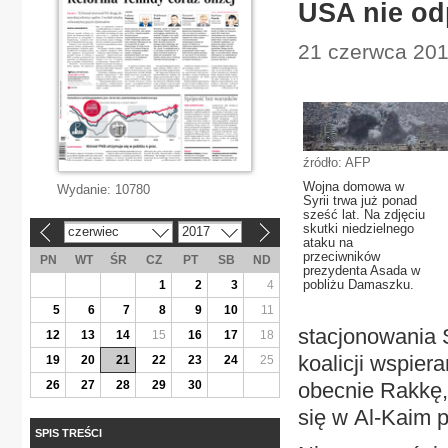
USA nie od
21 czerwca 2017
źródło: AFP
Wojna domowa w
Wydanie:
10780
Syrii trwa już ponad
sześć lat. Na zdjęciu
skutki niedzielnego
czerwiec
2017
«
»
ataku na
przeciwników
PN
WT
ŚR
CZ
PT
SB
ND
prezydenta Asada w
pobliżu Damaszku.
1
2
3
4
5
6
7
8
9
10
11
stacjonowania 
12
13
14
15
16
17
18
koalicji wspie
19
20
21
22
23
24
25
26
27
28
29
30
obecnie Rakkę, 
się w Al-Kaim po
SPIS TREŚCI