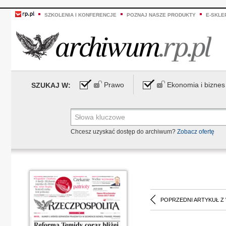
SZKOLENIA I KONFERENCJE
POZNAJ NASZE PRODUKTY
E-SKLE
Prawo
Ekonomia i biznes
SZUKAJ W:
Chcesz uzyskać dostęp do archiwum?
Zobacz ofertę
POPRZEDNI ARTYKUŁ Z