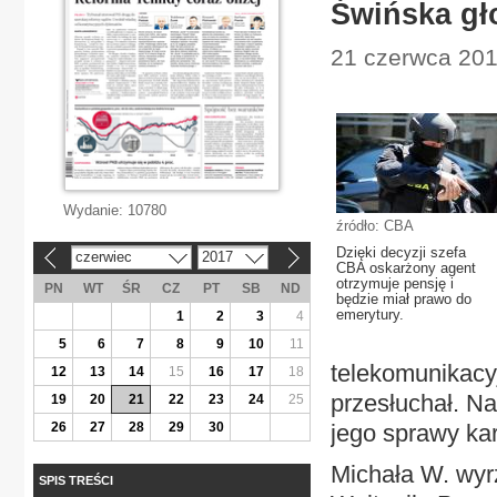
Świńska gło
21 czerwca 201
Wydanie:
10780
źródło: CBA
Dzięki decyzji szefa
czerwiec
2017
«
»
CBA oskarżony agent
otrzymuje pensję i
PN
WT
ŚR
CZ
PT
SB
ND
będzie miał prawo do
emerytury.
1
2
3
4
5
6
7
8
9
10
11
telekomunikacy
12
13
14
15
16
17
18
przesłuchał. Na
19
20
21
22
23
24
25
26
27
28
29
30
jego sprawy kar
Michała W. wyr
SPIS TREŚCI