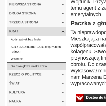
Wojtunik. Przyw
PIERWSZA STRONA
temu agent z za
DRUGA STRONA
emerytalnych.
Paczka z gł
TRZECIA STRONA
KRAJ
Ta nieprawdopo
Mieszkająca na
Audyt spółek bez finału
współpracowała
Kukiz przez internet szuka chętnych na
kolagenu. Stwor
radnych
przynoszącą fir
W skrócie
obrotu. Do czas
Świńska głowa i łaska szefa
Wykasował mnie
RZECZ O POLITYCE
nam Marzena D.
wypracowanych 
ŚWIAT
KULTURA
Dostęp do tr
NAUKA