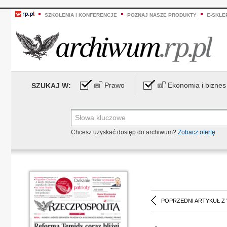
SZKOLENIA I KONFERENCJE
POZNAJ NASZE PRODUKTY
E-SKLE
Prawo
Ekonomia i biznes
SZUKAJ W:
Chcesz uzyskać dostęp do archiwum?
Zobacz ofertę
POPRZEDNI ARTYKUŁ Z