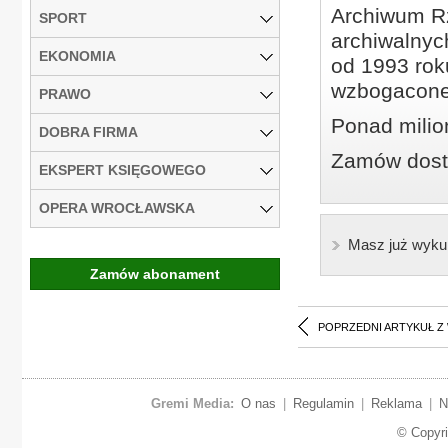
Archiwum Rz
SPORT
archiwalnyc
EKONOMIA
od 1993 roku
wzbogacone
PRAWO
Ponad milio
DOBRA FIRMA
Zamów dostę
EKSPERT KSIĘGOWEGO
OPERA WROCŁAWSKA
Masz już wyku
Zamów abonament
POPRZEDNI ARTYKUŁ Z
Gremi Media:
O nas
|
Regulamin
|
Reklama
|
N
© Copyr