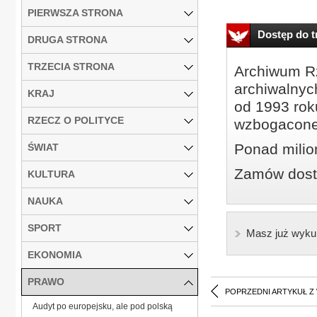
PIERWSZA STRONA
Dostęp do tr
DRUGA STRONA
TRZECIA STRONA
Archiwum Rz
archiwalnyc
KRAJ
od 1993 roku
RZECZ O POLITYCE
wzbogacone
Ponad milio
ŚWIAT
Zamów dostę
KULTURA
NAUKA
SPORT
Masz już wyku
EKONOMIA
PRAWO
POPRZEDNI ARTYKUŁ Z
Audyt po europejsku, ale pod polską