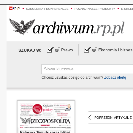
SZKOLENIA I KONFERENCJE
POZNAJ NASZE PRODUKTY
E-SKLE
Prawo
Ekonomia i biznes
SZUKAJ W:
Chcesz uzyskać dostęp do archiwum?
Zobacz ofertę
POPRZEDNI ARTYKUŁ Z