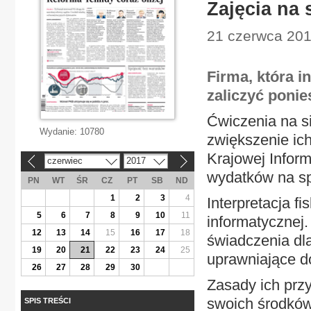
Zajęcia na 
21 czerwca 201
Firma, która i
zaliczyć poni
Ćwiczenia na si
Wydanie:
10780
zwiększenie ic
Krajowej Inform
czerwiec
2017
«
»
wydatków na sp
PN
WT
ŚR
CZ
PT
SB
ND
1
2
3
4
Interpretacja f
5
6
7
8
9
10
11
informatycznej
12
13
14
15
16
17
18
świadczenia dl
19
20
21
22
23
24
25
uprawniające do
26
27
28
29
30
Zasady ich prz
swoich środków
SPIS TREŚCI