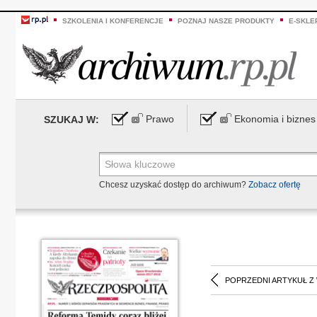
SZKOLENIA I KONFERENCJE
POZNAJ NASZE PRODUKTY
E-SKLE
Prawo
Ekonomia i biznes
SZUKAJ W:
Chcesz uzyskać dostęp do archiwum?
Zobacz ofertę
POPRZEDNI ARTYKUŁ Z