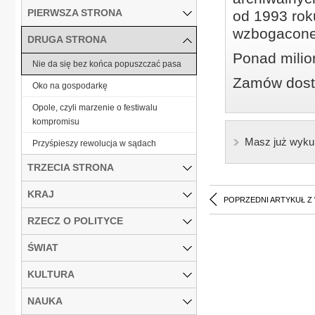
PIERWSZA STRONA
od 1993 roku
wzbogacone
DRUGA STRONA
Ponad milio
Nie da się bez końca popuszczać pasa
Zamów dostę
Oko na gospodarkę
Opole, czyli marzenie o festiwalu
kompromisu
Masz już wyku
Przyśpieszy rewolucja w sądach
TRZECIA STRONA
KRAJ
POPRZEDNI ARTYKUŁ Z
RZECZ O POLITYCE
ŚWIAT
KULTURA
NAUKA