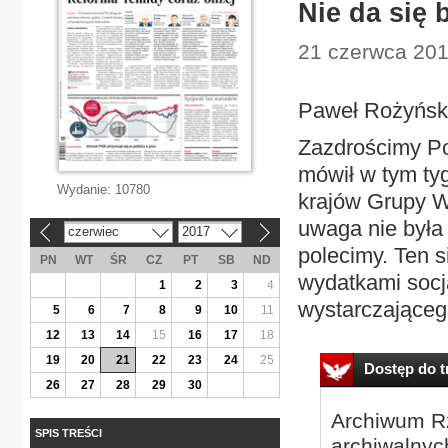
Nie da się
21 czerwca 201
Paweł Rożyńsk
Zazdrościmy P
mówił w tym tyg
Wydanie:
10780
krajów Grupy W
uwaga nie była 
czerwiec
2017
«
»
polecimy. Ten 
PN
WT
ŚR
CZ
PT
SB
ND
wydatkami socja
1
2
3
4
wystarczającego
5
6
7
8
9
10
11
12
13
14
15
16
17
18
19
20
21
22
23
24
25
Dostęp do tr
26
27
28
29
30
Archiwum Rz
SPIS TREŚCI
archiwalnyc