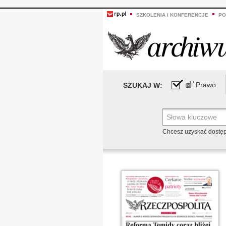
SZKOLENIA I KONFERENCJE
PO
Prawo
SZUKAJ W:
Chcesz uzyskać dostę