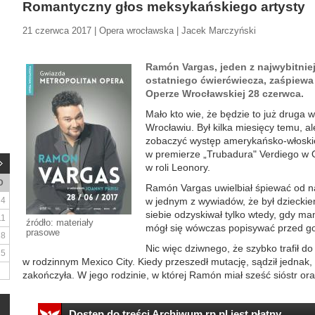
Romantyczny głos meksykańskiego artysty
21 czerwca 2017 | Opera wrocławska | Jacek Marczyński
Ramón Vargas, jeden z najwybitnie
ostatniego ćwierćwiecza, zaśpiewa
Operze Wrocławskiej 28 czerwca.
Mało kto wie, że będzie to już druga 
Wrocławiu. Był kilka miesięcy temu, ale
zobaczyć występ amerykańsko-włoskiej
w premierze „Trubadura" Verdiego w 
w roli Leonory.
D
Ramón Vargas uwielbiał śpiewać od n
4
w jednym z wywiadów, że był dziecki
siebie odzyskiwał tylko wtedy, gdy ma
11
źródło: materiały
mógł się wówczas popisywać przed goś
prasowe
18
Nic więc dziwnego, że szybko trafił d
25
w rodzinnym Mexico City. Kiedy przeszedł mutację, sądził jednak,
zakończyła. W jego rodzinie, w której Ramón miał sześć sióstr ora
Dostęp do treści Archiwum.rp.pl jest płatny.