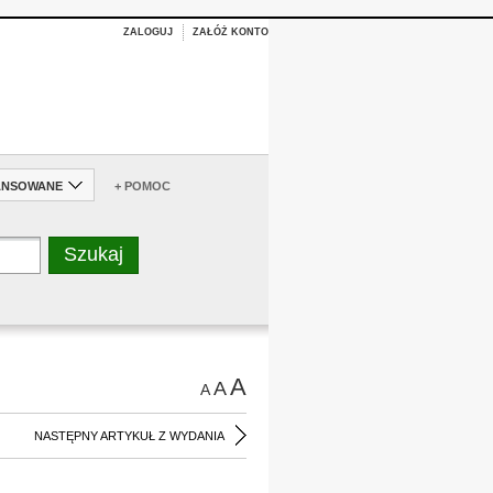
ZALOGUJ
ZAŁÓŻ KONTO
ANSOWANE
+ POMOC
A
A
A
NASTĘPNY ARTYKUŁ Z WYDANIA