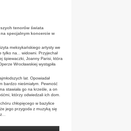
jszych tenorów świata
 na specjalnym koncercie w
wizyta meksykańskiego artysty we
 tylko na... widowni. Przyjechał
 śpiewaczki, Joanny Parisi, która
Operze Wrocławskiej wystąpiła
ajmłodszych lat. Opowiadał
em bardzo nieśmiałym. Pewność
ma stawiała go na krześle, a on
ćmi, którzy odwiedzali ich dom.
o chóru chłopięcego w bazylice
 że jego przygoda z muzyką się
z...